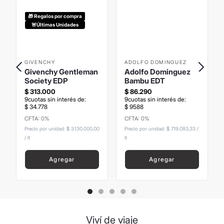
🎁 Regalos por compra
🚨Últimas Unidades
GIVENCHY
ADOLFO DOMINGUEZ
Givenchy Gentleman
Adolfo Dominguez
Society EDP
Bambu EDT
$
313
.
000
$
86
.
290
9
cuotas sin interés de:
9
cuotas sin interés de:
$
34
.
778
$
9588
CFTA: 0%
CFTA: 0%
Precio sin Impuestos
Precio sin Impuestos
Nacionales
:
$
258
.
677
,
69
Nacionales
:
$
71
.
314
,
05
Precio por unidad:
$ 3.130.000,00
Precio por unidad:
$ 719.083,33
/
/
lt
lt
Agregar
Agregar