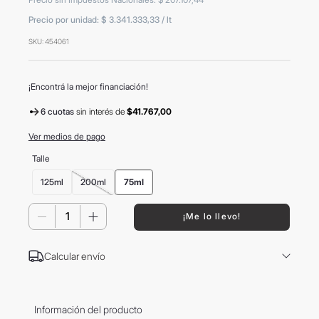
8
.
mochila
Precio por unidad:
$ 3.341.333,33
/
lt
9
.
carolina herrera
SKU
:
454061
10
.
termo
¡Encontrá la mejor financiación!
6 cuotas
sin interés
de
$41.767,00
Ver medios de pago
Talle
125ml
200ml
75ml
－
＋
¡Me lo llevo!
Calcular envío
Información del producto