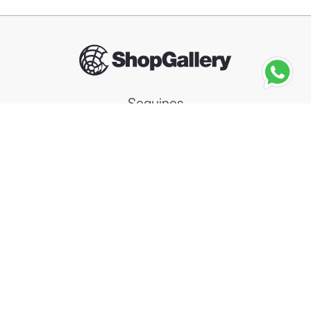
Seguinos
DIOR
Dior Homme Cologne
－
＋
Agregar al carrito
Compra segura
Información
Categorías
Contacto