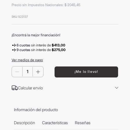
8
.
mochila
Precio sin Impuestos Nacionales
:
$
2045
,
45
9
.
termo
SKU
:
523137
10
.
carolina herrera
¡Encontrá la mejor financiación!
6 cuotas
sin interés
de
$413,00
9 cuotas
sin interés
de
$275,00
Ver medios de pago
－
＋
¡Me lo llevo!
Calcular envío
Información del producto
Descripción
Características
Reseñas