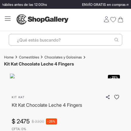
es antes de las 12:00hs
ENVÍO GRATIS en compras mayores
¿Qué estás buscando?
Términos más buscados
Comestibles
Chocolates y Golosinas
1
.
perfumes
Kit Kat Chocolate Leche 4 Fingers
2
.
lentes sol
- 25%
3
.
termo stanley
4
.
ray ban
KIT KAT
5
.
vino
Kit Kat Chocolate Leche 4 Fingers
6
.
bressia
$
2475
$
3300
-
25%
7
.
hugo boss
CFTA: 0%