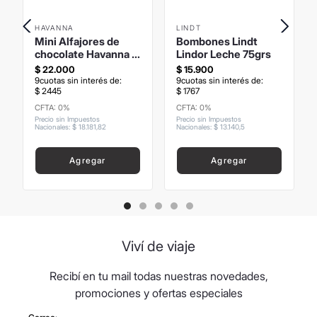
HAVANNA
LINDT
Mini Alfajores de
Bombones Lindt
chocolate Havanna x
Lindor Leche 75grs
LEO Messi
$
22
.
000
$
15
.
900
9
cuotas sin interés de:
9
cuotas sin interés de:
$
2445
$
1767
CFTA: 0%
CFTA: 0%
Precio sin Impuestos
Precio sin Impuestos
Nacionales
:
$
18
.
181
,
82
Nacionales
:
$
13
.
140
,
5
Agregar
Agregar
Viví de viaje
Recibí en tu mail todas nuestras novedades,
promociones y ofertas especiales