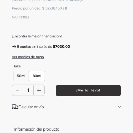
8
.
mochila
Precio por unidad:
$ 527.187,50
/
lt
9
.
carolina herrera
SKU
:
583588
10
.
termo
¡Encontrá la mejor financiación!
6 cuotas
sin interés
de
$7030,00
Ver medios de pago
Talle
50ml
80ml
－
＋
¡Me lo llevo!
Calcular envío
Información del producto