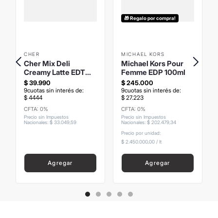
🎁 Regalo por compra!
CHER
MICHAEL KORS
Cher Mix Deli
Michael Kors Pour
Creamy Latte EDT
Femme EDP 100ml
75ml
$
39
.
990
$
245
.
000
9
cuotas sin interés de:
9
cuotas sin interés de:
$
4444
$
27
.
223
CFTA: 0%
CFTA: 0%
Precio sin Impuestos
Precio sin Impuestos
Nacionales
:
$
33
.
049
,
59
Nacionales
:
$
202
.
479
,
34
Precio por unidad:
$ 2.450.000,00
/
lt
Agregar
Agregar