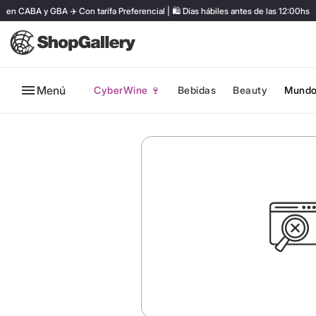
 CABA y GBA ✈️ Con tarifa Preferencial | 🛍️ Días hábiles antes de las 12:00hs
Menú
CyberWine 🍷
Bebidas
Beauty
Mundo