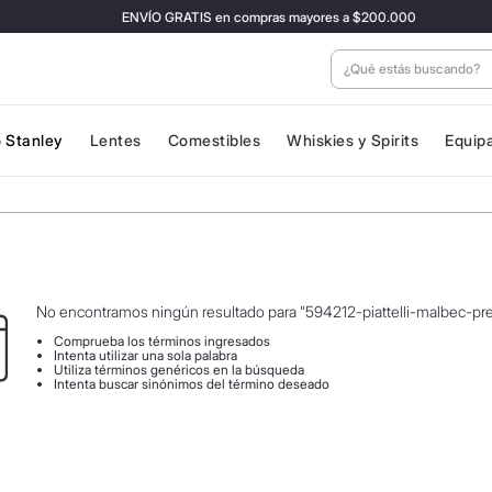
ENVÍO GRATIS en compras mayores a $200.000
¿Qué estás buscan
 Stanley
Lentes
Comestibles
Whiskies y Spirits
Equip
No encontramos ningún resultado para "
594212-piattelli-malbec-p
Comprueba los términos ingresados
Intenta utilizar una sola palabra
Utiliza términos genéricos en la búsqueda
Intenta buscar sinónimos del término deseado