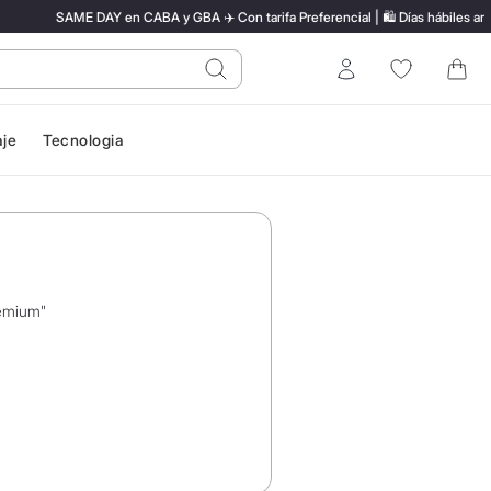
SAME DAY en CABA y GBA ✈️ Con tarifa Preferencial | 🛍️ Días hábiles ante
do?
Entrar
aje
Tecnologia
remium
"