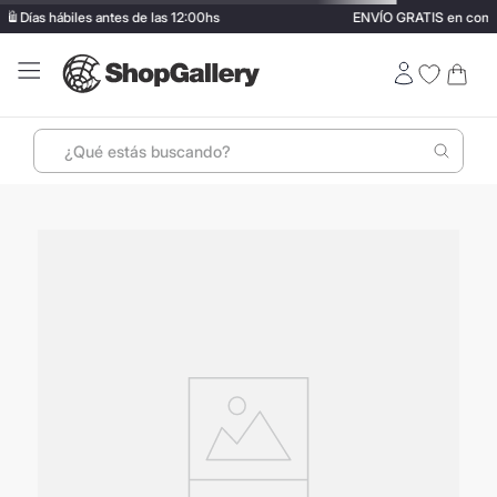
SAME DAY en CABA y GBA ✈️ Con tarifa Preferencial | 🛍️ Días hábiles
¿Qué estás buscando?
No encontramos ningún resultado para "
646855-
mochila-porta-notebook-legere-roja
"
Comprueba los términos ingresados
Intenta utilizar una sola palabra
Utiliza términos genéricos en la búsqueda
Intenta buscar sinónimos del término deseado
No te pierdas nuestros productos con descuento