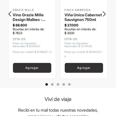
GRAZIE MILLE
FINCA AMBROSIA
Vino Grazie Mille
Viña Unica Cabernet
Design Malbec -
Sauvignon 750ml
750ml
$
68
.
600
$
27
.
000
9
cuotas sin interés de:
9
cuotas sin interés de:
$
7623
$
3000
CFTA: 0%
CFTA: 0%
Precio sin Impuestos
Precio sin Impuestos
Nacionales
:
$
56
.
694
,
21
Nacionales
:
$
22
.
314
,
05
Precio por unidad:
$ 91.466,67
/
lt
Precio por unidad:
$ 36.000,00
/
lt
Agregar
Agregar
Viví de viaje
Recibí en tu mail todas nuestras novedades,