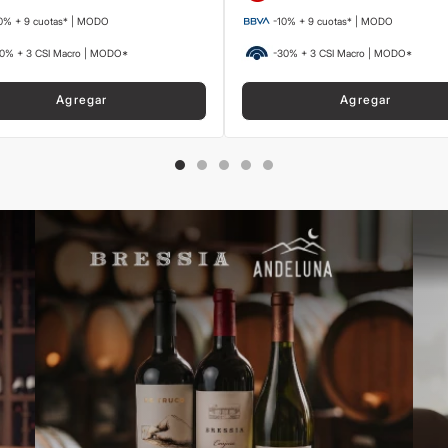
0% + 9 cuotas* | MODO
-10% + 9 cuotas* | MODO
0% + 3 CSI Macro | MODO*
-30% + 3 CSI Macro | MODO*
Agregar
Agregar