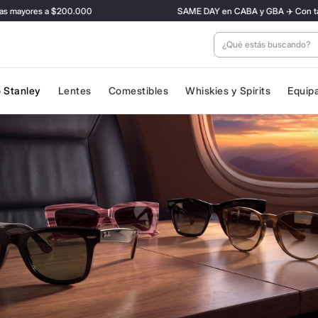
s a $200.000
SAME DAY en CABA y GBA ✈️ Con tarifa Preferen
¿Qué estás buscan
 Stanley
Lentes
Comestibles
Whiskies y Spirits
Equip