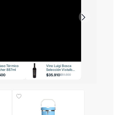
aso Térmico
Vino Luigi Bosca
her 887ml
Selección Vistalba
Malbec 750ml
500
$35.910
$51.300