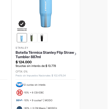
STANLEY
Botella Térmica Stanley Flip Straw
Tumbler 887ml
$
124
.
000
9
cuotas sin interés de:
$
13
.
778
CFTA: 0%
Precio sin Impuestos Nacionales
:
$
102
.
479
,
34
12 cuotas sin interés
-10% + 6 CSI ICBC
-10% + 9 cuotas* | MODO
-30% + 3 CSI Macro | MODO*