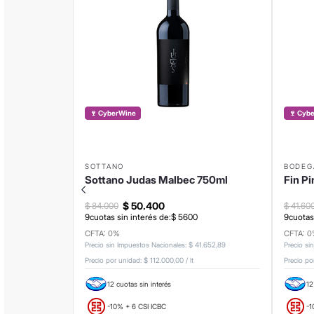
🍷 CyberWine
🍷 Cyb
SOTTANO
BODEG
Sottano Judas Malbec 750ml
Fin Pi
$
50
.
400
$
84
.
000
$
41
.
60
9
cuotas sin interés de:
$
5600
9
cuotas
CFTA: 0%
CFTA: 
Precio sin Impuestos Nacionales
:
$
41
.
652
,
89
Precio si
Precio por unidad:
$ 112.000,00
/
lt
Precio po
12 cuotas sin interés
12
-10% + 6 CSI ICBC
-1