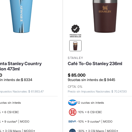
Y
STANLEY
nta Stanley Country
Café To-Go Stanley 236ml
tion 473ml
0
$
85
.
000
in interés de:
$
8334
9
cuotas sin interés de:
$
9445
CFTA: 0%
Impuestos Nacionales
:
$
61
.
983
,
47
Precio sin Impuestos Nacionales
:
$
70
.
247
,
93
uotas sin interés
12 cuotas sin interés
 + 6 CSI ICBC
-10% + 6 CSI ICBC
% + 9 cuotas* | MODO
-10% + 9 cuotas* | MODO
% + 3 CSI Macro | MODO*
-30% + 3 CSI Macro | MODO*