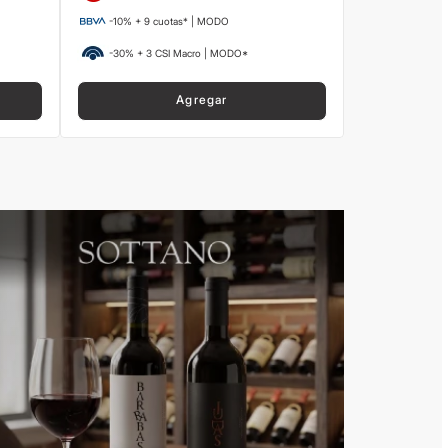
-10% + 9 cuotas* | MODO
-30% + 3 CSI Macro | MODO*
Agregar