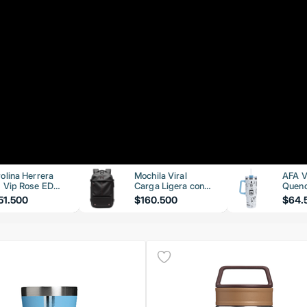
olina Herrera
Mochila Viral
AFA V
 Vip Rose EDP
Carga Ligera con
Quenc
ml
Bomba de Vacío
51.500
$160.500
$64.