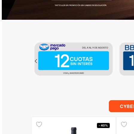
CYBE
- 40%