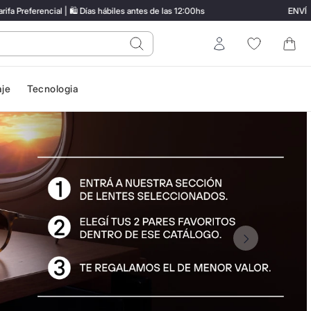
cial | 🛍️ Días hábiles antes de las 12:00hs
ENVÍO GRATIS 
do?
Entrar
aje
Tecnologia