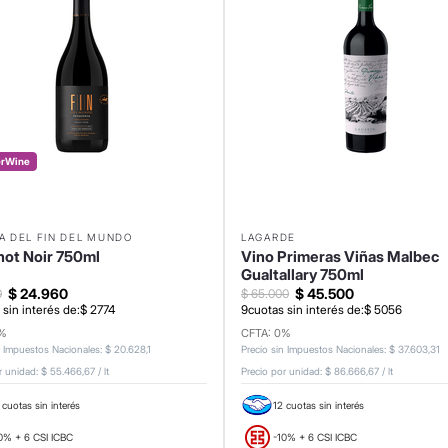
erWine
A DEL FIN DEL MUNDO
LAGARDE
not Noir 750ml
Vino Primeras Viñas Malbec
Gualtallary 750ml
$
24
.
960
$
45
.
500
0
$
65
.
000
 sin interés de:
$
2774
9
cuotas sin interés de:
$
5056
0%
CFTA: 0%
n Impuestos Nacionales
:
$
20
.
628
,
1
Precio sin Impuestos Nacionales
:
$
37
.
603
,
31
r unidad:
$ 55.466,67
/
lt
Precio por unidad:
$ 86.666,67
/
lt
 cuotas sin interés
12 cuotas sin interés
0% + 6 CSI ICBC
-10% + 6 CSI ICBC