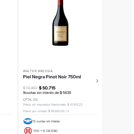
WALTER BRESSIA
Piel Negra Pinot Noir 750ml
$
50
.
715
$
72
.
450
9
cuotas sin interés de:
$
5635
CFTA: 0%
Precio sin Impuestos Nacionales
:
$
41
.
913
,
22
Precio por unidad:
$ 96.600,00
/
lt
12 cuotas sin interés
-10% + 6 CSI ICBC