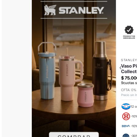
STANLE
Vaso Pi
Collec
$
75
.
00
9
cuotas s
CFTA: 0%
Precio sin 
12 c
-10%
-10
-30