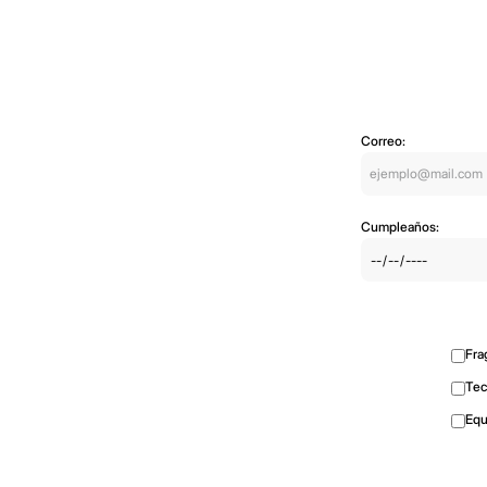
Correo:
Cumpleaños:
Fra
Tec
Equ