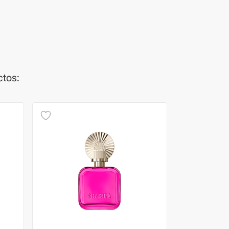
ctos:
🎁 Regalo por co