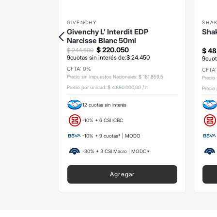
GIVENCHY
SHAK
H EDT
Givenchy L' Interdit EDP
Shak
Narcisse Blanc 50ml
$
220
.
050
$
244
.
500
$
48
9
cuotas sin interés de:
$
24
.
450
3
.
334
9
cuot
CFTA: 0%
CFTA
Precio sin Impuestos Nacionales
:
$
181
.
859
,
5
s
:
$
173
.
553
,
72
Precio
Precio por unidad:
$ 4.890.000,00
/
lt
00
/
lt
Precio
12 cuotas sin interés
-10% + 6 CSI ICBC
ODO
-10% + 9 cuotas* | MODO
 MODO*
-30% + 3 CSI Macro | MODO*
Agregar