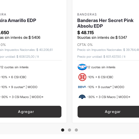
IRA
BANDERAS
ira Amarillo EDP
Banderas Her Secret Pink
Absolu EDP
.
650
$
48
.
115
as sin interés de:
$
5406
9
cuotas sin interés de:
$
5347
: 0%
CFTA: 0%
 sin Impuestos Nacionales
:
$
40
.
206
,
61
Precio sin Impuestos Nacionales
:
$
39
.
764
,
4
 por unidad:
$ 608.125,00
/
lt
Precio por unidad:
$ 601.437,50
/
lt
12 cuotas sin interés
12 cuotas sin interés
-10% + 6 CSI ICBC
-10% + 6 CSI ICBC
-10% + 9 cuotas* | MODO
-10% + 9 cuotas* | MODO
-30% + 3 CSI Macro | MODO*
-30% + 3 CSI Macro | MODO*
Agregar
Agregar