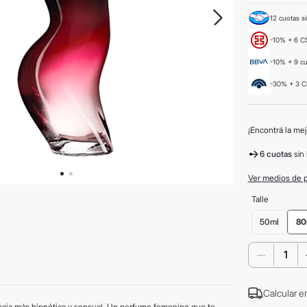
12 cuotas si
-10% + 6 CS
-10% + 9 c
-30% + 3 C
¡Encontrá la mej
6 cuotas
sin 
Ver medios de 
Talle
50ml
80
－
Calcular e
ncia más hipnótica y sensual. Un perfume femenino que te