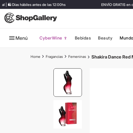
🛍️ Días hábiles antes de las 12:00hs
ENVÍO GRATIS en com
Menú
CyberWine 🍷
Bebidas
Beauty
Mundo
Shakira Dance Red 
Fragancias
Femeninas