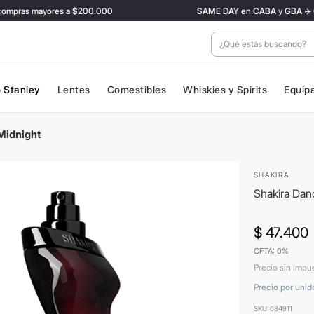
pras mayores a $200.000
SAME DAY en CABA y GBA ✈️ Con tar
¿Qué estás buscan
 Stanley
Lentes
Comestibles
Whiskies y Spirits
Equip
Midnight
SHAKIRA
Shakira Dan
$
47
.
400
CFTA: 0%
Precio sin Impu
Precio por unid
SKU
:
684911