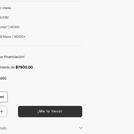
n interés
I ICBC
uotas* | MODO
SI Macro | MODO*
or financiación!
interés
de
$7900,00
pago
ml
＋
¡Me lo llevo!
nvío