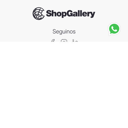
Seguinos
LINDT
Chocolate Lindt Excellence 70% Cacao 100grs
－
＋
Agregar al carrito
Compra segura
Información
Categorías
Contacto
Arrepentimiento de compra