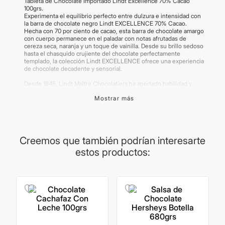
Tableta de Chocolate Importado Lindt Excellence 70% Cacao
100grs.
Experimenta el equilibrio perfecto entre dulzura e intensidad con
la barra de chocolate negro Lindt EXCELLENCE 70% Cacao.
Hecha con 70 por ciento de cacao, esta barra de chocolate amargo
con cuerpo permanece en el paladar con notas afrutadas de
cereza seca, naranja y un toque de vainilla. Desde su brillo sedoso
hasta el chasquido crujiente del chocolate perfectamente
templado, la colección Lindt EXCELLENCE ofrece una experiencia
de chocolate decadente y sensorial.
Desde 1845, Lindt Maître Chocolatiers ha aportado habilidad y
pasión a la producción de chocolate suizo de calidad. Lindt es uno
Mostrar más
de los únicos fabricantes de chocolate a gran escala del mundo
que supervisa cada paso del proceso de elaboración del
chocolate.
A través de su innovador programa agrícola, Lindt puede rastrear
cada grano de cacao utilizado hasta su finca de origen, lo que
Creemos que también podrían interesarte
garantiza que solo se utilicen los mejores ingredientes. y
estos productos:
garantizando un extraordinario sabor a chocolate en cada bocado.
Almacenar todo el chocolate Lindt en un lugar fresco y seco para
garantizar la calidad. .
Importante:
Los productos de la categoría comestibles no tienen
devolución. Las imágenes publicadas son meramente ilustrativas.
Algunos productos pueden rernovar su packaging.