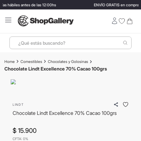
s hábiles antes de las 12:00hs
ENVÍO GRATIS en compras m
¿Qué estás buscando?
Términos más buscados
Comestibles
Chocolates y Golosinas
1
.
perfumes
Chocolate Lindt Excellence 70% Cacao 100grs
2
.
ray ban
3
.
lentes sol
4
.
termo stanley
LINDT
5
.
vino
Chocolate Lindt Excellence 70% Cacao 100grs
6
.
bressia
$
15
.
900
7
.
hugo boss
CFTA: 0%