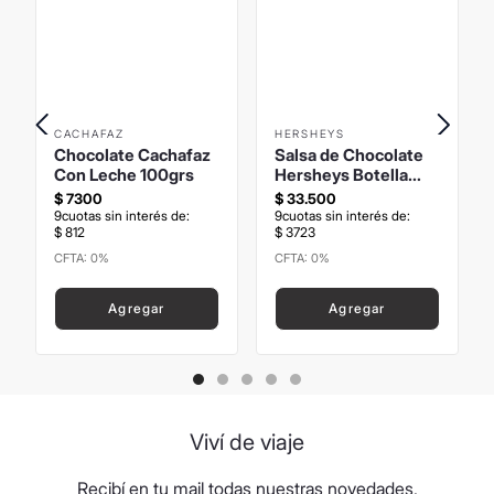
CACHAFAZ
HERSHEYS
Chocolate Cachafaz
Salsa de Chocolate
Con Leche 100grs
Hersheys Botella
680grs
$
7300
$
33
.
500
9
cuotas sin interés de:
9
cuotas sin interés de:
$
812
$
3723
CFTA: 0%
CFTA: 0%
Precio sin Impuestos
Precio sin Impuestos
Nacionales
:
$
6033
,
06
Nacionales
:
$
27
.
685
,
95
Agregar
Agregar
Viví de viaje