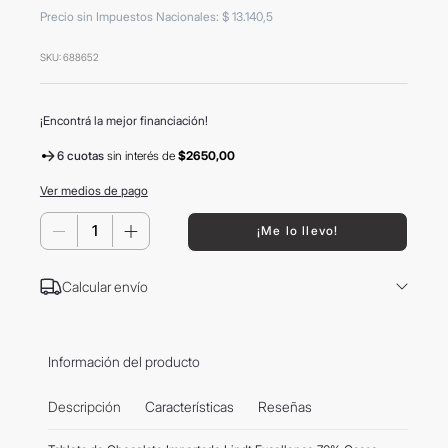
8
.
mochila
Precio sin Impuestos Nacionales
:
$
13
.
140
,
5
9
.
carolina herrera
SKU
:
688652
10
.
tom ford
¡Encontrá la mejor financiación!
6 cuotas
sin interés
de
$2650,00
Ver medios de pago
－
＋
¡Me lo llevo!
Calcular envío
Información del producto
Descripción
Características
Reseñas