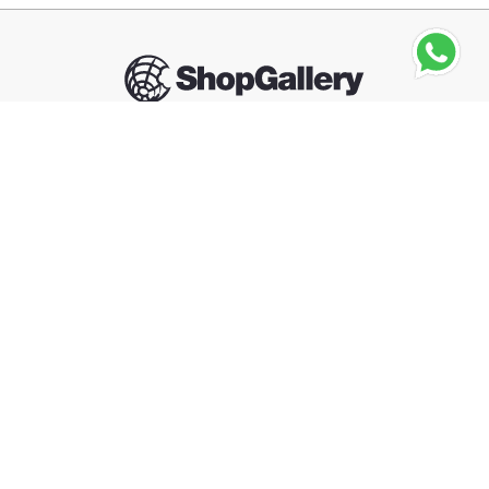
Seguinos
MACALLAN
Macallan Double Cask 18 Años 700ml
－
＋
Agregar al carrito
Compra segura
Información
Categorías
Contacto
Arrepentimiento de compra