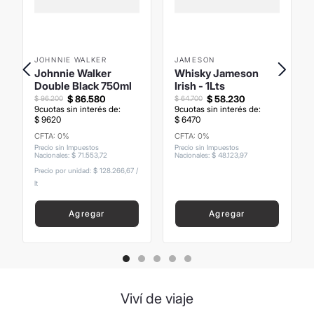
JOHNNIE WALKER
JAMESON
Johnnie Walker
Whisky Jameson
Double Black 750ml
Irish - 1Lts
$
86
.
580
$
58
.
230
$
96
.
200
$
64
.
700
9
cuotas sin interés de:
9
cuotas sin interés de:
$
9620
$
6470
CFTA: 0%
CFTA: 0%
Precio sin Impuestos
Precio sin Impuestos
Nacionales
:
$
71
.
553
,
72
Nacionales
:
$
48
.
123
,
97
Precio por unidad:
$ 128.266,67
/
lt
Agregar
Agregar
Viví de viaje