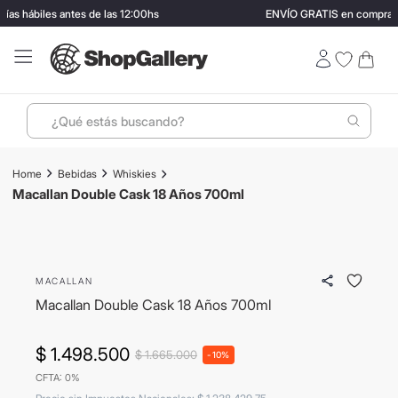
as hábiles antes de las 12:00hs
ENVÍO GRATIS en compras m
¿Qué estás buscando?
Términos más buscados
Bebidas
Whiskies
1
.
perfumes
Macallan Double Cask 18 Años 700ml
2
.
termo stanley
3
.
ray ban
MACALLAN
4
.
lentes sol
Macallan Double Cask 18 Años 700ml
5
.
bressia
6
.
vino
$
1
.
498
.
500
$
1
.
665
.
000
-
10%
CFTA: 0%
7
.
carolina herrera