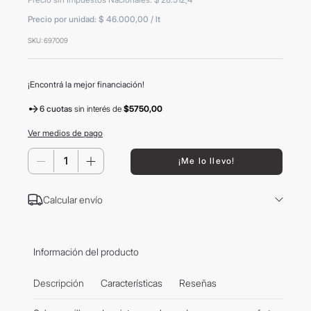
8
.
mochila
Precio por unidad:
$ 46.000,00
/
lt
9
.
hugo boss
SKU
:
697009
10
.
tom ford
¡Encontrá la mejor financiación!
6 cuotas
sin interés
de
$5750,00
Ver medios de pago
－
＋
¡Me lo llevo!
Calcular envío
Información del producto
Descripción
Características
Reseñas