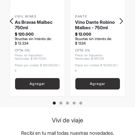
VIGIL WINES
DANTE
As Bravas Malbec
Vino Dante Robino
750ml
Malbec - 750ml
$
120
.
000
$
12
.
000
9
cuotas sin interés de:
9
cuotas sin interés de:
$
13
.
334
$
1334
CFTA: 0%
CFTA: 0%
Precio sin Impuestos
Precio sin Impuestos
Nacionales
:
$
99
.
173
,
55
Nacionales
:
$
9917
,
36
Precio por unidad:
$ 160.000,00
/
Precio por unidad:
$ 16.000,00
/
lt
lt
Agregar
Agregar
Viví de viaje
Recibí en tu mail todas nuestras novedades,