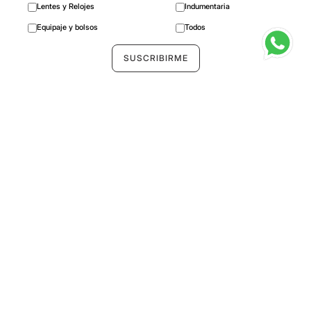
Lentes y Relojes
Indumentaria
Equipaje y bolsos
Todos
CASA PIRQUE
Araucana Malbec 750ml
－
＋
Agregar al carrito
Seguinos
Compra segura
Información