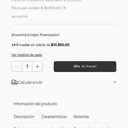
8
.
mochila
Precio por unidad:
$ 86.800,00
/
lt
9
.
carolina herrera
SKU
:
697016
10
.
termo
¡Encontrá la mejor financiación!
6 cuotas
sin interés
de
$10.850,00
Ver medios de pago
－
＋
¡Me lo llevo!
Calcular envío
Información del producto
Descripción
Características
Reseñas