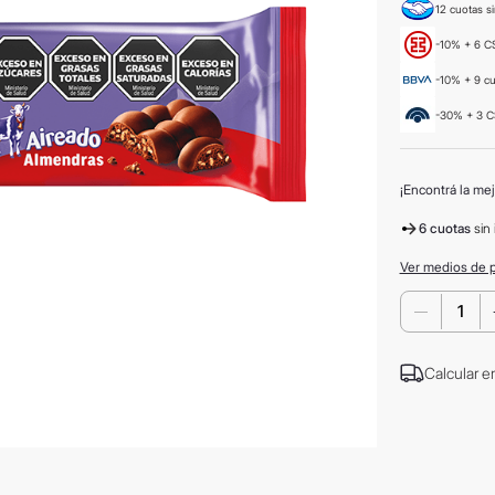
12 cuotas si
-10% + 6 CS
-10% + 9 c
-30% + 3 C
¡Encontrá la mej
6 cuotas
sin 
Ver medios de 
－
Calcular e