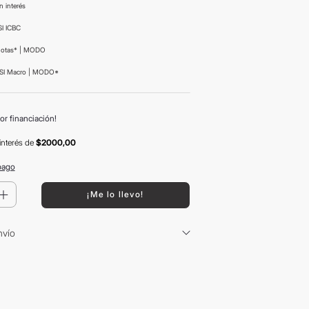
n interés
I ICBC
uotas* | MODO
SI Macro | MODO*
or financiación!
interés
de
$2000,00
pago
＋
¡Me lo llevo!
nvío