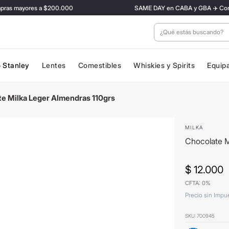
s mayores a $200.000
SAME DAY en CABA y GBA ✈️ Con tarifa
¿Qué estás buscan
 Stanley
Lentes
Comestibles
Whiskies y Spirits
Equip
e Milka Leger Almendras 110grs
MILKA
Chocolate M
$
12
.
000
CFTA: 0%
Precio sin Impu
SKU
:
700945