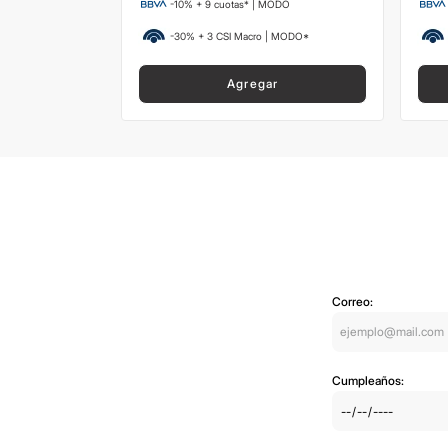
ODO
-10% + 9 cuotas* | MODO
 MODO*
-30% + 3 CSI Macro | MODO*
Agregar
Correo:
Cumpleaños: