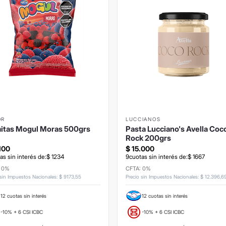
OR
LUCCIANOS
itas Mogul Moras 500grs
Pasta Lucciano's Avella Coc
Rock 200grs
100
$
15
.
000
as sin interés de:
$
1234
9
cuotas sin interés de:
$
1667
: 0%
CFTA: 0%
 sin Impuestos Nacionales
:
$
9173
,
55
Precio sin Impuestos Nacionales
:
$
12
.
396
,
6
12 cuotas sin interés
12 cuotas sin interés
-10% + 6 CSI ICBC
-10% + 6 CSI ICBC