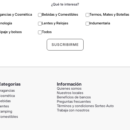
¿Qué te interesa?
gancias y Cosmética
Bebidas y Comestibles
Termos, Mates y Botellas
nología
Lentes y Relojes
Indumentaria
ipaje y bolsos
Todos
Categorías
Información
Quienes somos
ragancias
Nuestros locales
osmética
Beneficios de bancos
ebidas
Preguntas frecuentes
Términos y condiciones Sorteo Auto
entes
Trabaja con nosotros
amping
omestibles