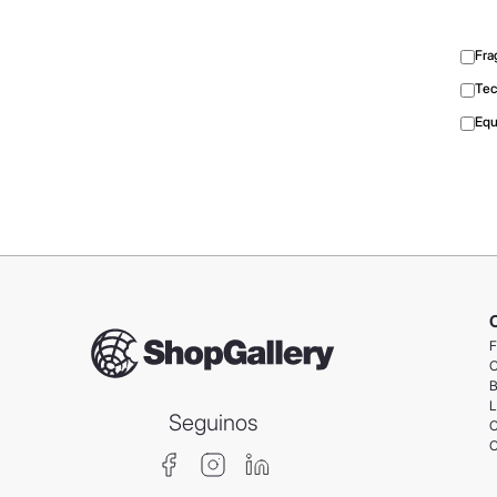
Fra
Tec
Equ
F
C
B
L
Seguinos
C
C