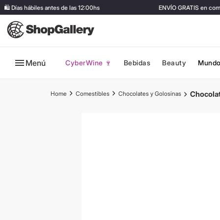
 Días hábiles antes de las 12:00hs
ENVÍO GRATIS en compra
Menú
CyberWine 🍷
Bebidas
Beauty
Mundo
Chocolat
Comestibles
Chocolates y Golosinas