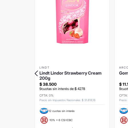
LINDT
ARC
Aldea
Lindt Lindor Strawberry Cream
Gom
0grs
200g
$
38
.
500
$
11
.
545
9
cuotas sin interés de:
$
4278
9
cuot
CFTA: 0%
CFTA
s
:
$
26
.
363
,
64
Precio sin Impuestos Nacionales
:
$
31
.
818
,
18
Precio
12 cuotas sin interés
-10% + 6 CSI ICBC