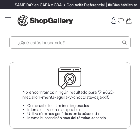
SAME DAY en CABA y GBA ✈️ Con tarifa Preferencial | 🛍️ Días hábiles antes de 
¿Qué estás buscando?
Términos más buscados
1
.
perfumes
2
.
termo stanley
3
.
ray ban
No encontramos ningún resultado para "
719632-
medallon-menta-aguila-y-chocolate-caja-x15
"
4
.
lentes sol
Comprueba los términos ingresados
Intenta utilizar una sola palabra
5
.
bressia
Utiliza términos genéricos en la búsqueda
Intenta buscar sinónimos del término deseado
6
.
vino
7
.
carolina herrera