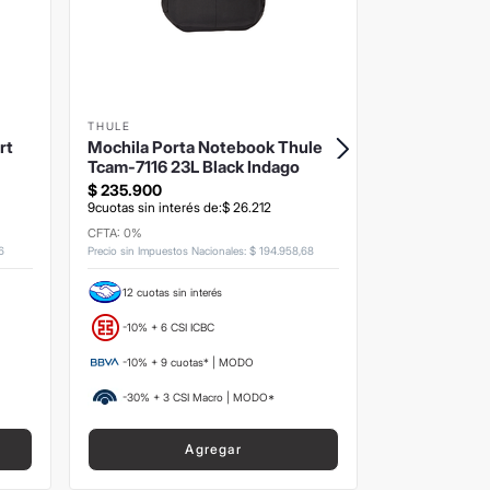
THULE
THULE
rt
Mochila Porta Notebook Thule
Mochila Por
Tcam-7116 23L Black Indago
Tcam-6115 2
$
235
.
900
$
188
.
900
9
cuotas sin interés de:
$
26
.
212
9
cuotas sin inte
CFTA: 0%
CFTA: 0%
6
Precio sin Impuestos Nacionales
:
$
194
.
958
,
68
Precio sin Impuesto
12 cuotas sin interés
12 cuotas si
-10% + 6 CSI ICBC
-10% + 6 CS
-10% + 9 cuotas* | MODO
-10% + 9 c
-30% + 3 CSI Macro | MODO*
-30% + 3 C
Agregar