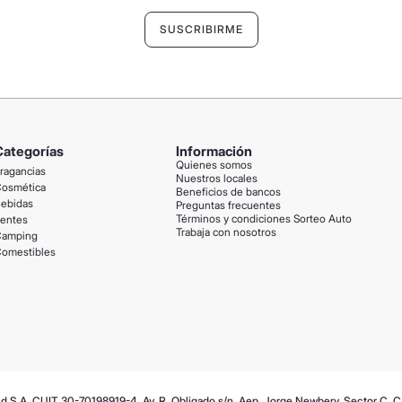
Categorías
Información
Quienes somos
ragancias
Nuestros locales
osmética
Beneficios de bancos
ebidas
Preguntas frecuentes
Términos y condiciones Sorteo Auto
entes
Trabaja con nosotros
amping
omestibles
id S.A. CUIT 30-70198919-4. Av. R. Obligado s/n, Aep. Jorge Newbery, Sector C, 