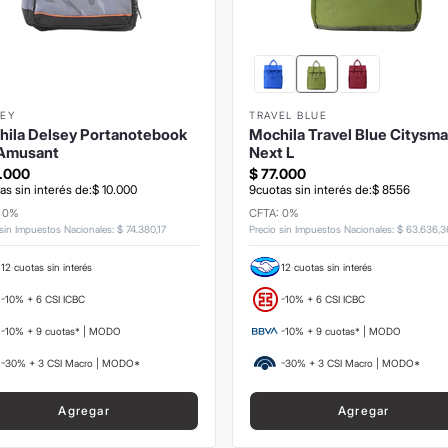
SEY
TRAVEL BLUE
hila Delsey Portanotebook
Mochila Travel Blue Citysma
 Amusant
Next L
.
000
$
77
.
000
as sin interés de:
$
10
.
000
9
cuotas sin interés de:
$
8556
: 0%
CFTA: 0%
 sin Impuestos Nacionales
:
$
74
.
380
,
17
Precio sin Impuestos Nacionales
:
$
63
.
636
,
3
12 cuotas sin interés
12 cuotas sin interés
-10% + 6 CSI ICBC
-10% + 6 CSI ICBC
-10% + 9 cuotas* | MODO
-10% + 9 cuotas* | MODO
-30% + 3 CSI Macro | MODO*
-30% + 3 CSI Macro | MODO*
Agregar
Agregar