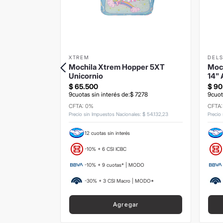
XTREM
DEL
rstyle Azul
Mochila Xtrem Hopper 5XT
Moc
Unicornio
14"
$
65
.
500
$
90
4
.
945
9
cuotas sin interés de:
$
7278
9
cuot
CFTA: 0%
CFTA
s
:
$
111
.
157
,
02
Precio sin Impuestos Nacionales
:
$
54
.
132
,
23
Precio
12 cuotas sin interés
-10% + 6 CSI ICBC
ODO
-10% + 9 cuotas* | MODO
 MODO*
-30% + 3 CSI Macro | MODO*
Agregar