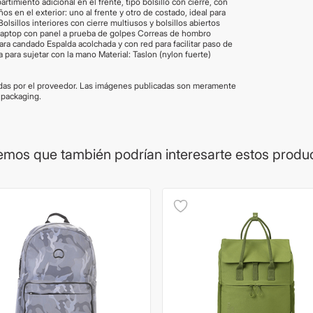
timiento adicional en el frente, tipo bolsillo con cierre, con
ños en el exterior: uno al frente y otro de costado, ideal para
 Bolsillos interiores con cierre multiusos y bolsillos abiertos
laptop con panel a prueba de golpes Correas de hombro
ara candado Espalda acolchada y con red para facilitar paso de
a para sujetar con la mano Material: Taslon (nylon fuerte)
das por el proveedor. Las imágenes publicadas son meramente
 packaging.
mos que también podrían interesarte estos produ