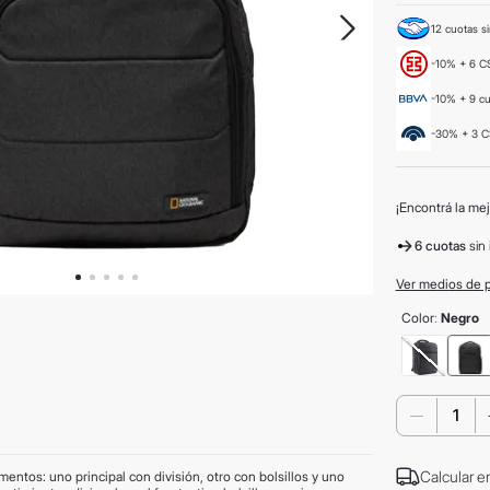
12 cuotas si
-10% + 6 CS
-10% + 9 c
-30% + 3 C
¡Encontrá la mej
6 cuotas
sin 
Ver medios de 
Color
:
Negro
－
Calcular e
ntos: uno principal con división, otro con bolsillos y uno