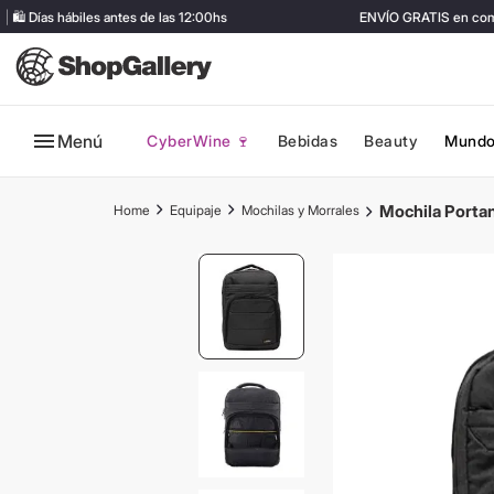
 Días hábiles antes de las 12:00hs
ENVÍO GRATIS en compra
Menú
CyberWine 🍷
Bebidas
Beauty
Mundo
Mochila Porta
Equipaje
Mochilas y Morrales