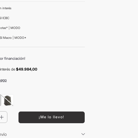
n interés
I ICBC
uotas* | MODO
SI Macro | MODO*
or financiación!
interés
de
$49.984,00
pago
＋
¡Me lo llevo!
nvío