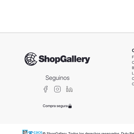
F
C
B
L
Seguinos
C
C
Compra segura
© ShopGallery. Todos los derechos reservados. Duty Pa