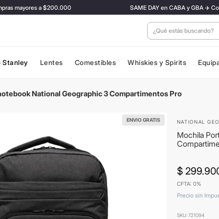
s mayores a $200.000
SAME DAY en CABA y GBA ✈️ Con tarifa
¿Qué estás buscan
 Stanley
Lentes
Comestibles
Whiskies y Spirits
Equip
notebook National Geographic 3 Compartimentos Pro
ENVIO GRATIS
NATIONAL GE
Mochila Por
Compartime
$
299
.
90
CFTA: 0%
Precio sin Impu
SKU
:
721094