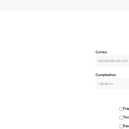
Correo:
Cumpleaños:
Fra
Tec
Equ