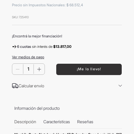
8
.
mochila
Precio sin Impuestos Nacionales
:
$
68
.
512
,
4
9
.
carolina herrera
SKU
:
725410
10
.
termo
¡Encontrá la mejor financiación!
6 cuotas
sin interés
de
$13.817,00
Ver medios de pago
－
＋
¡Me lo llevo!
Calcular envío
Información del producto
Descripción
Características
Reseñas