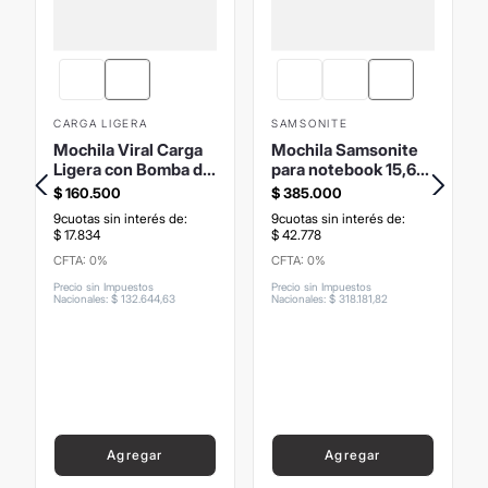
CARGA LIGERA
SAMSONITE
Mochila Viral Carga
Mochila Samsonite
Ligera con Bomba de
para notebook 15,6"
Vacío
Paralux
$
160
.
500
$
385
.
000
9
cuotas sin interés de:
9
cuotas sin interés de:
$
17
.
834
$
42
.
778
CFTA: 0%
CFTA: 0%
Precio sin Impuestos
Precio sin Impuestos
Nacionales
:
$
132
.
644
,
63
Nacionales
:
$
318
.
181
,
82
Agregar
Agregar