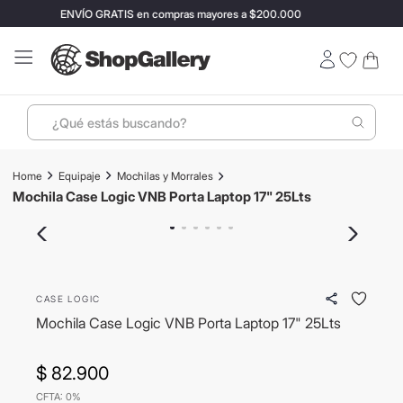
ENVÍO GRATIS en compras mayores a $200.000
¿Qué estás buscando?
Términos más buscados
Equipaje
Mochilas y Morrales
1
.
perfumes
Mochila Case Logic VNB Porta Laptop 17" 25Lts
2
.
lentes sol
3
.
ray ban
4
.
termo stanley
CASE LOGIC
5
.
bressia
Mochila Case Logic VNB Porta Laptop 17" 25Lts
6
.
vino
$
82
.
900
7
.
hugo boss
CFTA: 0%