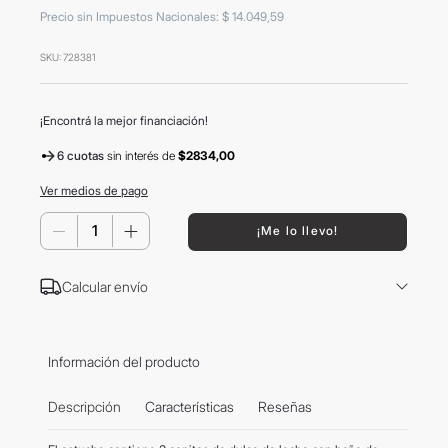
8
.
mochila
Precio sin Impuestos Nacionales
:
$
14
.
049
,
59
9
.
carolina herrera
SKU
:
728381
10
.
tom ford
¡Encontrá la mejor financiación!
6 cuotas
sin interés
de
$2834,00
Ver medios de pago
－
＋
¡Me lo llevo!
Calcular envío
Información del producto
Descripción
Características
Reseñas