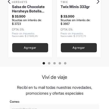
HERSHEYS
TWIX
Salsa de Chocolate
Twix Minis 333gr
Hersheys Botella
680grs
$
33
.
500
$
33
.
000
9
cuotas sin interés de:
9
cuotas sin interés de:
$
3723
$
3667
CFTA: 0%
CFTA: 0%
Precio sin Impuestos
Precio sin Impuestos
Nacionales
:
$
27
.
685
,
95
Nacionales
:
$
27
.
272
,
73
Agregar
Agregar
Viví de viaje
Recibí en tu mail todas nuestras novedades,
promociones y ofertas especiales
Correo: