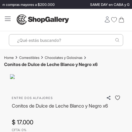
n compras mayores a $200.000
SAME DAY en CABA y GBA ✈️ C
¿Qué estás buscando?
Términos más buscados
Comestibles
Chocolates y Golosinas
1
.
perfumes
Conitos de Dulce de Leche Blanco y Negro x6
2
.
ray ban
3
.
lentes sol
4
.
termo stanley
ENTRE DOS ALFAJORES
5
.
vino
Conitos de Dulce de Leche Blanco y Negro x6
6
.
bressia
$
17
.
000
7
.
hugo boss
CFTA: 0%