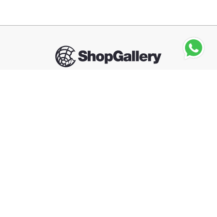
JEAN PAUL GAULTIER
JPG Le Male Elixir EDP
Seguinos
－
＋
Agregar al carrito
Compra segura
Información
Categorías