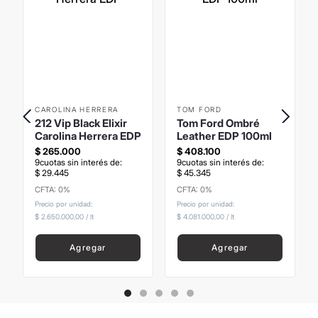
CAROLINA HERRERA
TOM FORD
212 Vip Black Elixir
Tom Ford Ombré
Carolina Herrera EDP
Leather EDP 100ml
$
265
.
000
$
408
.
100
9
cuotas sin interés de:
9
cuotas sin interés de:
$
29
.
445
$
45
.
345
CFTA: 0%
CFTA: 0%
Precio sin Impuestos
Precio sin Impuestos
Nacionales
:
$
219
.
008
,
26
Nacionales
:
$
337
.
272
,
73
Precio por unidad:
Precio por unidad:
$ 2.650.000,00
/
lt
$ 4.081.000,00
/
lt
Agregar
Agregar