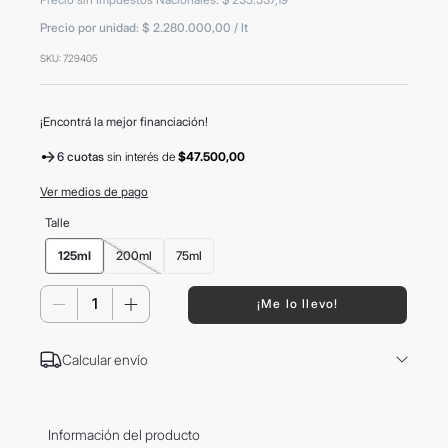
8
.
mochila
Precio por unidad:
$ 2.280.000,00
/
lt
9
.
carolina herrera
SKU
:
729405
10
.
termo
¡Encontrá la mejor financiación!
6 cuotas
sin interés
de
$47.500,00
Ver medios de pago
Talle
125ml
200ml
75ml
－
＋
¡Me lo llevo!
Calcular envío
Información del producto