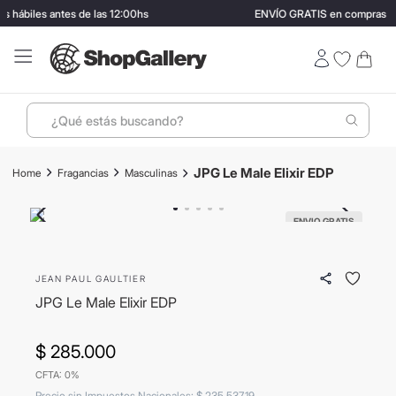
hábiles antes de las 12:00hs
ENVÍO GRATIS en compras may
¿Qué estás buscando?
Términos más buscados
JPG Le Male Elixir EDP
Fragancias
Masculinas
1
.
perfumes
2
.
lentes sol
ENVIO GRATIS
3
.
ray ban
JEAN PAUL GAULTIER
4
.
termo stanley
JPG Le Male Elixir EDP
5
.
bressia
6
.
vino
$
285
.
000
CFTA: 0%
7
.
hugo boss
Precio sin Impuestos Nacionales
:
$
235
.
537
,
19