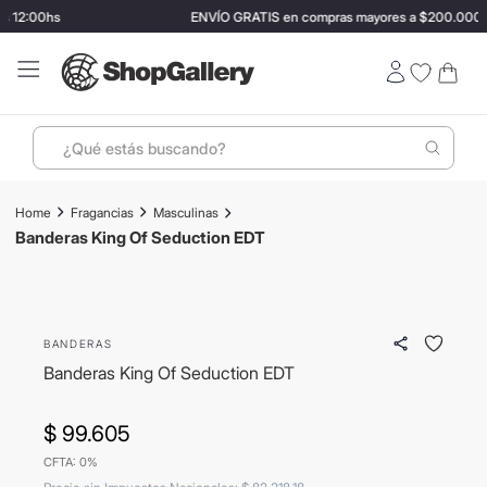
s 12:00hs
ENVÍO GRATIS en compras mayores a $200.000
¿Qué estás buscando?
Términos más buscados
Fragancias
Masculinas
1
.
perfumes
Banderas King Of Seduction EDT
2
.
termo stanley
3
.
ray ban
BANDERAS
4
.
lentes sol
Banderas King Of Seduction EDT
5
.
bressia
6
.
vino
$
99
.
605
CFTA: 0%
7
.
carolina herrera