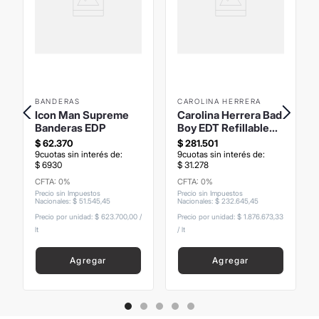
BANDERAS
CAROLINA HERRERA
Icon Man Supreme
Carolina Herrera Bad
Banderas EDP
Boy EDT Refillable
150ml
$
62
.
370
$
281
.
501
9
cuotas sin interés de:
9
cuotas sin interés de:
$
6930
$
31
.
278
CFTA: 0%
CFTA: 0%
Precio sin Impuestos
Precio sin Impuestos
Nacionales
:
$
51
.
545
,
45
Nacionales
:
$
232
.
645
,
45
Precio por unidad:
$ 623.700,00
/
Precio por unidad:
$ 1.876.673,33
lt
/
lt
Agregar
Agregar