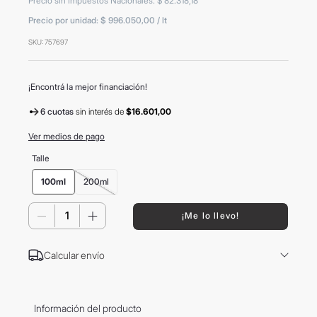
Precio sin Impuestos Nacionales
:
$
82
.
318
,
18
8
.
mochila
Precio por unidad:
$ 996.050,00
/
lt
9
.
hugo boss
SKU
:
757697
10
.
tom ford
¡Encontrá la mejor financiación!
6 cuotas
sin interés
de
$16.601,00
Ver medios de pago
Talle
100ml
200ml
－
＋
¡Me lo llevo!
Calcular envío
Información del producto