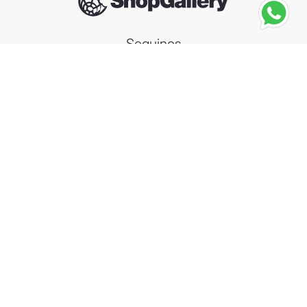
Seguinos
BENETTON
Benetton Colors Black Int Man EDT 200ml
－
＋
Agregar al carrito
Compra segura
Información
Categorías
Contacto
Arrepentimiento de compra