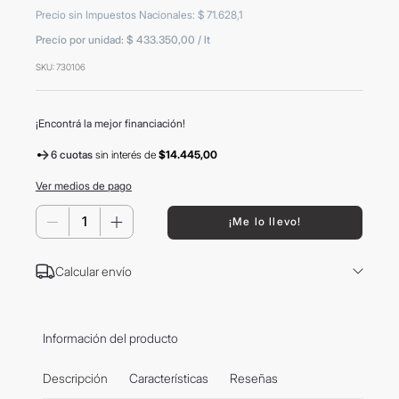
8
.
mochila
Precio sin Impuestos Nacionales
:
$
71
.
628
,
1
Precio por unidad:
$ 433.350,00
/
lt
9
.
hugo boss
SKU
:
730106
10
.
tom ford
¡Encontrá la mejor financiación!
6 cuotas
sin interés
de
$14.445,00
Ver medios de pago
－
＋
¡Me lo llevo!
Calcular envío
Información del producto
Descripción
Características
Reseñas