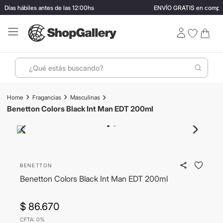
ías hábiles antes de las 12:00hs
ENVÍO GRATIS en compras 
¿Qué estás buscando?
Términos más buscados
Fragancias
Masculinas
1
.
perfumes
Benetton Colors Black Int Man EDT 200ml
2
.
termo stanley
3
.
ray ban
4
.
lentes sol
BENETTON
5
.
bressia
Benetton Colors Black Int Man EDT 200ml
6
.
vino
$
86
.
670
7
.
carolina herrera
CFTA: 0%