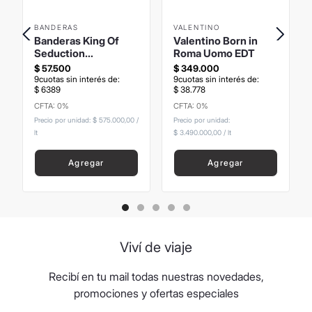
BANDERAS
VALENTINO
Banderas King Of
Valentino Born in
Seduction
Roma Uomo EDT
Summerland EDT
$
57
.
500
$
349
.
000
100ml
9
cuotas sin interés de:
9
cuotas sin interés de:
$
6389
$
38
.
778
CFTA: 0%
CFTA: 0%
Precio sin Impuestos
Precio sin Impuestos
Nacionales
:
$
47
.
520
,
66
Nacionales
:
$
288
.
429
,
75
Precio por unidad:
$ 575.000,00
/
Precio por unidad:
lt
$ 3.490.000,00
/
lt
Agregar
Agregar
Viví de viaje
Recibí en tu mail todas nuestras novedades,