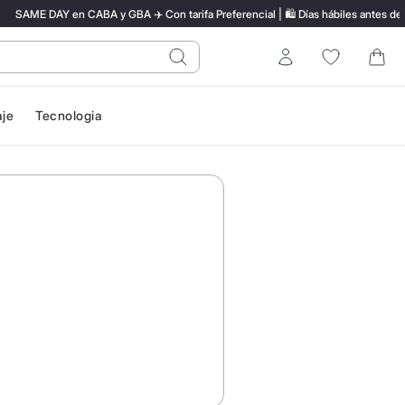
SAME DAY en CABA y GBA ✈️ Con tarifa Preferencial | 🛍️ Días hábiles antes de l
do?
Entrar
aje
Tecnologia