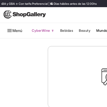
y GBA ✈️ Con tarifa Preferencial | 🛍️ Días hábiles antes de las 12:00hs
Menú
CyberWine 🍷
Bebidas
Beauty
Mundo