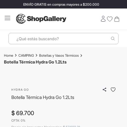
ENVÍO GRATIS en compras mayores a $200.000
¿Qué estás buscando?
Términos más buscados
CAMPING
Botellas y Vasos Térmicos
1
.
perfumes
Botella Térmica Hydra Go 1.2Lts
2
.
ray ban
3
.
lentes sol
HYDRA GO
4
.
termo stanley
Botella Térmica Hydra Go 1.2Lts
5
.
vino
6
.
bressia
$
69
.
700
CFTA: 0%
7
.
hugo boss