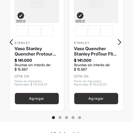
STANLEY
STANLEY
Vaso Stanley
Vaso Quencher
Quencher Protour
Stanley ProTour Flip
1.1Lts
Straw Edición
$
141
.
000
$
141
.
000
Especial 1.18Lts
9
cuotas sin interés de:
9
cuotas sin interés de:
$
15
.
667
$
15
.
667
CFTA: 0%
CFTA: 0%
Precio sin Impuestos
Precio sin Impuestos
Nacionales
:
$
116
.
528
,
93
Nacionales
:
$
116
.
528
,
93
Agregar
Agregar