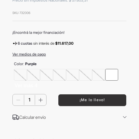
Precio sin Impuestos Nacionales
:
$
57
.
603
,
31
8
.
mochila
SKU
:
732006
9
.
carolina herrera
10
.
tom ford
¡Encontrá la mejor financiación!
6 cuotas
sin interés
de
$11.617,00
Ver medios de pago
Color
:
Purple
Ver más 4
－
＋
¡Me lo llevo!
Calcular envío