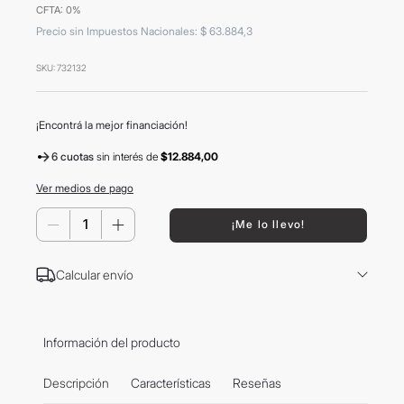
CFTA: 0%
8
.
mochila
Precio sin Impuestos Nacionales
:
$
63
.
884
,
3
9
.
hugo boss
SKU
:
732132
10
.
tom ford
¡Encontrá la mejor financiación!
6 cuotas
sin interés
de
$12.884,00
Ver medios de pago
－
＋
¡Me lo llevo!
Calcular envío
Información del producto
Descripción
Características
Reseñas