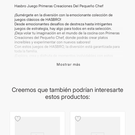
Hasbro Juego Primeras Creaciones Del Pequeño Chef
¡Sumérgete en la diversión con la emocionante colección de
juegos clásicos de HASBRO!
Desde emocionantes desafíos de destreza hasta intrigantes
juegos de estrategia, hay algo para todos en esta selección.
¡Deja volar tu imaginación en el mundo de la cocina con Primeras
Creaciones del Pequeño Chef, donde podrás crear platos
increíbles y experimentar con nuevos sabores!
Con estos juegos de HASBRO, la diversión está garantizada para
toda la familia.
¡Explora, crea y disfruta de momentos inolvidables con estos
emocionantes lanzamientos!
Mostrar más
Importante:
Los tamaños y las imágenes son brindadas por el
proveedor. Las imágenes publicadas son meramente ilustrativas.
Algunos productos pueden renovar su packaging
Creemos que también podrían interesarte
estos productos: