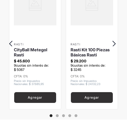
RASTI
RASTI
CityBall Metegol
Rasti Kit 100 Piezas
Rasti
Básicas Rasti
$
45
.
600
$
29
.
200
9
cuotas sin interés de:
9
cuotas sin interés de:
$
5067
$
3245
CFTA: 0%
CFTA: 0%
Precio sin Impuestos
Precio sin Impuestos
Nacionales
:
$
37
.
685
,
95
Nacionales
:
$
24
.
132
,
23
Agregar
Agregar