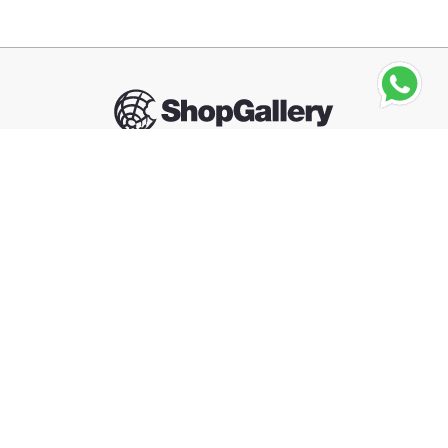
Seguinos
HASBRO
Hasbro Juego Primeras Creaciones del Pequeño
Chef
－
＋
Agregar al carrito
Compra segura
Información
Categorías
Contacto