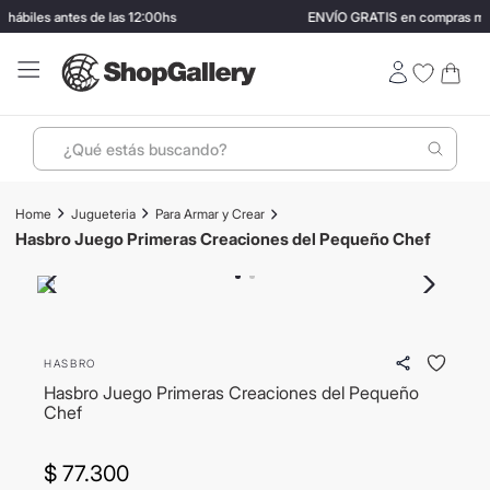
ábiles antes de las 12:00hs
ENVÍO GRATIS en compras mayo
¿Qué estás buscando?
Términos más buscados
Jugueteria
Para Armar y Crear
1
.
perfumes
Hasbro Juego Primeras Creaciones del Pequeño Chef
2
.
termo stanley
3
.
ray ban
4
.
lentes sol
HASBRO
5
.
bressia
Hasbro Juego Primeras Creaciones del Pequeño
Chef
6
.
vino
7
.
carolina herrera
$
77
.
300