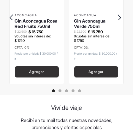
ACONCAGUA
ACONCAGUA
Gin Aconcagua Rosa
Gin Aconcagua
Red Fruits 750ml
Verde 750ml
$
15
.
750
$
15
.
750
$
22
.
500
$
22
.
500
9
cuotas sin interés de:
9
cuotas sin interés de:
$
1750
$
1750
CFTA: 0%
CFTA: 0%
Precio sin Impuestos
Precio sin Impuestos
Nacionales
:
$
13
.
016
,
53
Nacionales
:
$
13
.
016
,
53
Precio por unidad:
$ 30.000,00
/
Precio por unidad:
$ 30.000,00
/
lt
lt
Agregar
Agregar
Viví de viaje