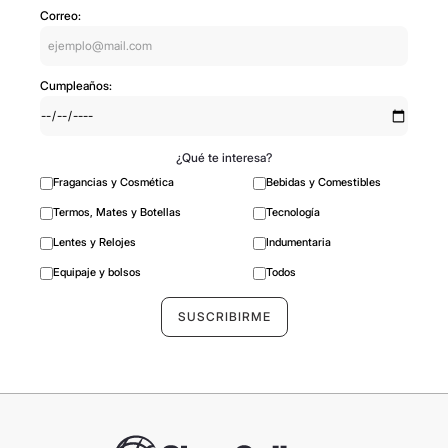
Recibí en tu mail todas nuestras novedades,
promociones y ofertas especiales
Correo:
Cumpleaños:
¿Qué te interesa?
Fragancias y Cosmética
Bebidas y Comestibles
Termos, Mates y Botellas
Tecnología
Lentes y Relojes
Indumentaria
Equipaje y bolsos
Todos