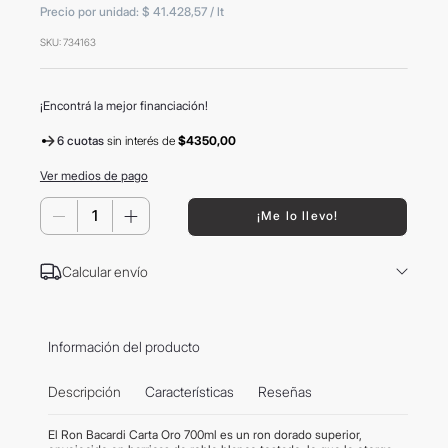
Precio por unidad:
$ 41.428,57
/
lt
8
.
mochila
SKU
:
734163
9
.
hugo boss
10
.
tom ford
¡Encontrá la mejor financiación!
6 cuotas
sin interés
de
$4350,00
Ver medios de pago
－
＋
¡Me lo llevo!
Calcular envío
Información del producto
Descripción
Características
Reseñas
El Ron Bacardi Carta Oro 700ml es un ron dorado superior,