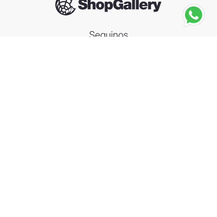
Seguinos
BACARDI
Bacardi Carta Oro 700ml
－
＋
Agregar al carrito
Compra segura
Información
Categorías
Contacto
Arrepentimiento de compra