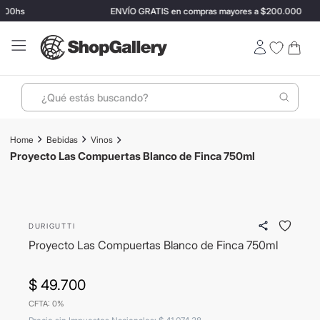
:00hs
ENVÍO GRATIS en compras mayores a $200.000
¿Qué estás buscando?
Términos más buscados
Bebidas
Vinos
1
.
perfumes
Proyecto Las Compuertas Blanco de Finca 750ml
2
.
ray ban
3
.
lentes sol
DURIGUTTI
4
.
termo stanley
Proyecto Las Compuertas Blanco de Finca 750ml
5
.
vino
6
.
bressia
$
49
.
700
CFTA: 0%
7
.
hugo boss