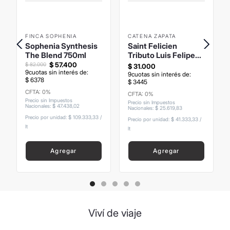
FINCA SOPHENIA
CATENA ZAPATA
Sophenia Synthesis
Saint Felicien
The Blend 750ml
Tributo Luis Felipe
Noe 750ml
$
57
.
400
$
82
.
000
$
31
.
000
9
cuotas sin interés de:
9
cuotas sin interés de:
$
6378
$
3445
CFTA: 0%
CFTA: 0%
Precio sin Impuestos
Precio sin Impuestos
Nacionales
:
$
47
.
438
,
02
Nacionales
:
$
25
.
619
,
83
Precio por unidad:
$ 109.333,33
/
Precio por unidad:
$ 41.333,33
/
lt
lt
Agregar
Agregar
Viví de viaje