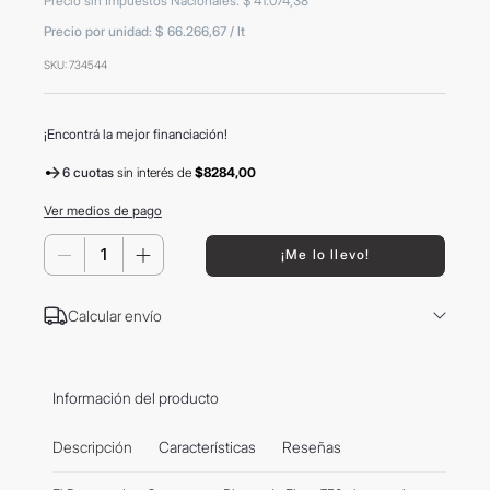
Precio sin Impuestos Nacionales
:
$
41
.
074
,
38
8
.
mochila
Precio por unidad:
$ 66.266,67
/
lt
9
.
carolina herrera
SKU
:
734544
10
.
tom ford
¡Encontrá la mejor financiación!
6 cuotas
sin interés
de
$8284,00
Ver medios de pago
－
＋
¡Me lo llevo!
Calcular envío
Información del producto
Descripción
Características
Reseñas