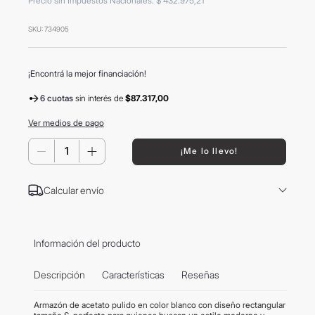
Precio sin Impuestos Nacionales
:
$
432
.
975
,
21
8
.
mochila
SKU
:
734905
9
.
carolina herrera
10
.
termo
¡Encontrá la mejor financiación!
6 cuotas
sin interés
de
$87.317,00
Ver medios de pago
－
＋
¡Me lo llevo!
Calcular envío
Información del producto
Descripción
Características
Reseñas
Armazón de acetato pulido en color blanco con diseño rectangular