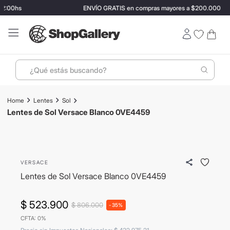
2:00hs
ENVÍO GRATIS en compras mayores a $200.000
¿Qué estás buscando?
Términos más buscados
Lentes
Sol
1
.
perfumes
Lentes de Sol Versace Blanco 0VE4459
2
.
lentes sol
- 35%
3
.
ray ban
ENVIO GRATIS
VERSACE
4
.
termo stanley
Lentes de Sol Versace Blanco 0VE4459
5
.
bressia
6
.
vino
$
523
.
900
$
806
.
000
-
35%
CFTA: 0%
7
.
hugo boss