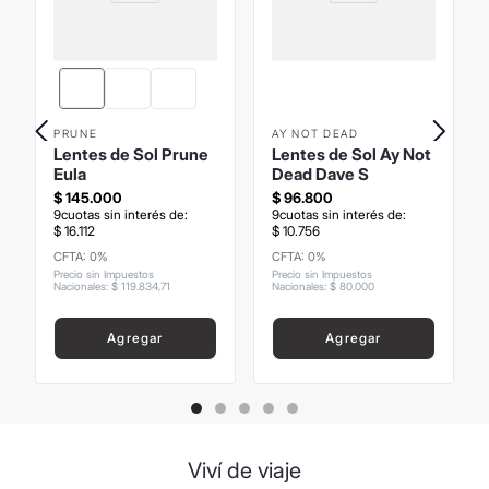
PRUNE
AY NOT DEAD
Lentes de Sol Prune
Lentes de Sol Ay Not
Eula
Dead Dave S
$
145
.
000
$
96
.
800
9
cuotas sin interés de:
9
cuotas sin interés de:
$
16
.
112
$
10
.
756
CFTA: 0%
CFTA: 0%
Precio sin Impuestos
Precio sin Impuestos
Nacionales
:
$
119
.
834
,
71
Nacionales
:
$
80
.
000
Agregar
Agregar
Viví de viaje