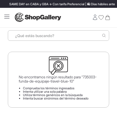
SAME DAY en CABA y GBA ✈️ Con tarifa Preferencial | 🛍️ Días hábiles antes de la
¿Qué estás buscando?
Términos más buscados
1
.
perfumes
2
.
lentes sol
3
.
ray ban
No encontramos ningún resultado para "
735003-
funda-de-equipaje-travel-blue-10
"
4
.
termo stanley
Comprueba los términos ingresados
Intenta utilizar una sola palabra
5
.
bressia
Utiliza términos genéricos en la búsqueda
Intenta buscar sinónimos del término deseado
6
.
vino
7
.
hugo boss