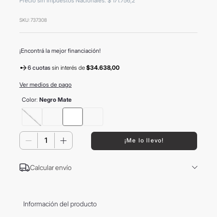
Precio sin Impuestos Nacionales
:
$
171
.
756
,
2
8
.
mochila
SKU
:
737308
9
.
hugo boss
10
.
tom ford
¡Encontrá la mejor financiación!
6 cuotas
sin interés
de
$34.638,00
Ver medios de pago
Color
:
Negro Mate
－
＋
¡Me lo llevo!
Calcular envío
Información del producto