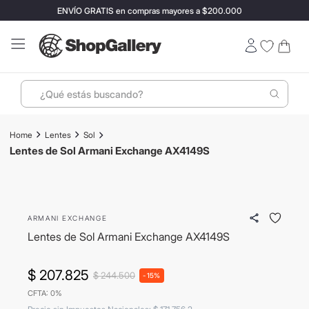
ENVÍO GRATIS en compras mayores a $200.000
¿Qué estás buscando?
Términos más buscados
Lentes
Sol
1
.
perfumes
Lentes de Sol Armani Exchange AX4149S
2
.
termo stanley
- 15%
3
.
ray ban
ARMANI EXCHANGE
4
.
lentes sol
Lentes de Sol Armani Exchange AX4149S
5
.
bressia
6
.
vino
$
207
.
825
$
244
.
500
-
15%
CFTA: 0%
7
.
carolina herrera