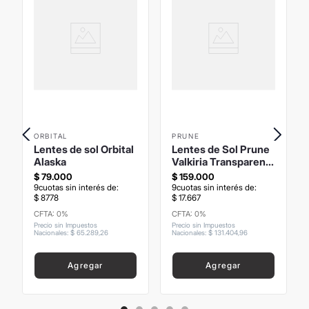
ORBITAL
PRUNE
Lentes de sol Orbital
Lentes de Sol Prune
Alaska
Valkiria Transparent
Brown
$
79
.
000
$
159
.
000
9
cuotas sin interés de:
9
cuotas sin interés de:
$
8778
$
17
.
667
CFTA: 0%
CFTA: 0%
Precio sin Impuestos
Precio sin Impuestos
Nacionales
:
$
65
.
289
,
26
Nacionales
:
$
131
.
404
,
96
Agregar
Agregar