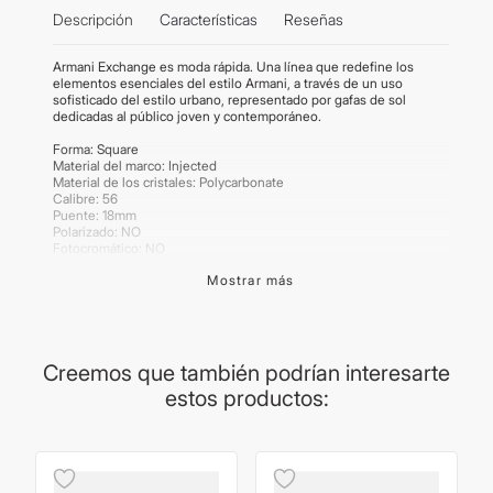
Descripción
Características
Reseñas
Armani Exchange es moda rápida. Una línea que redefine los
elementos esenciales del estilo Armani, a través de un uso
sofisticado del estilo urbano, representado por gafas de sol
dedicadas al público joven y contemporáneo.
Forma: Square
Material del marco: Injected
Material de los cristales: Polycarbonate
Calibre: 56
Puente: 18mm
Polarizado: NO
Fotocromático: NO
Mostrar más
Importante:
Los productos de lentes poseen garantía de cada
marca. La procedencia del lente puede variar según la producción
del proveedor. Las medidas son brindadas por el proveedor y son
aproximadas. Las imágenes publicadas son meramente
ilustrativas. Los productos pueden renovar su packaging.
Creemos que también podrían interesarte
estos productos: