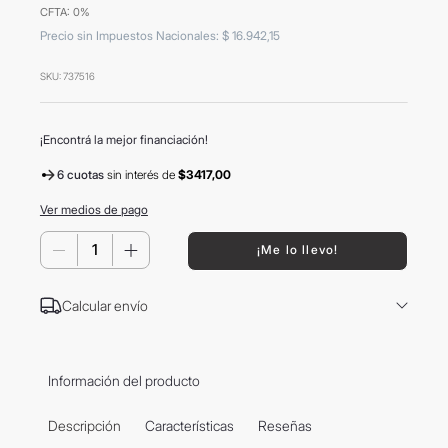
CFTA: 0%
8
.
carolina herrera
Precio sin Impuestos Nacionales
:
$
16
.
942
,
15
9
.
vino
SKU
:
737516
10
.
tom ford
¡Encontrá la mejor financiación!
6 cuotas
sin interés
de
$3417,00
Ver medios de pago
－
＋
¡Me lo llevo!
Calcular envío
Información del producto
Descripción
Características
Reseñas