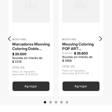
Importante:
Las imágenes publicadas son meramente ilustrativas.
Algunos productos pueden renovar su packaging.
MOOVING
MOOVING
Marcadores Mooving
Mooving Coloring
Coloring Doble
POP ART
Punta Pincel
Collectibles Winnie
$
35
.
600
$
44
.
500
$
20
.
500
9
cuotas sin interés de:
Acuarelables x6
The Pooh
9
cuotas sin interés de:
$
3956
$
2278
CFTA: 0%
CFTA: 0%
Precio sin Impuestos
Precio sin Impuestos
Nacionales
:
$
29
.
421
,
49
Nacionales
:
$
16
.
942
,
15
Agregar
Agregar