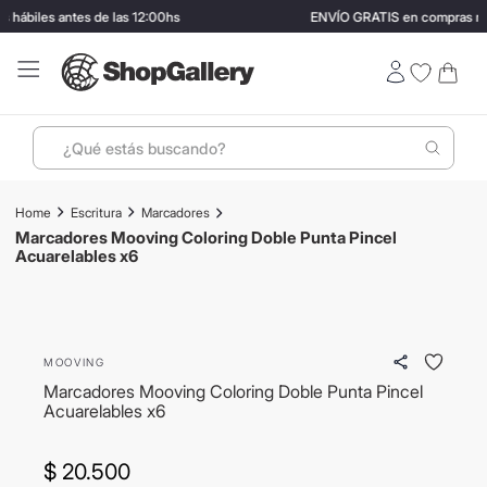
 hábiles antes de las 12:00hs
ENVÍO GRATIS en compras may
¿Qué estás buscando?
Términos más buscados
Escritura
Marcadores
1
.
perfumes
Marcadores Mooving Coloring Doble Punta Pincel
Acuarelables x6
2
.
termo stanley
3
.
ray ban
4
.
lentes sol
MOOVING
5
.
bressia
Marcadores Mooving Coloring Doble Punta Pincel
Acuarelables x6
6
.
hugo boss
7
.
mochila
$
20
.
500