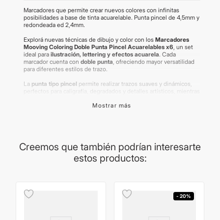
Marcadores que permite crear nuevos colores con infinitas
posibilidades a base de tinta acuarelable. Punta pincel de 4,5mm y
redondeada ed 2,4mm.
Explorá nuevas técnicas de dibujo y color con los
Marcadores
Mooving Coloring Doble Punta Pincel Acuarelables x6
, un set
ideal para
ilustración, lettering y efectos acuarela
. Cada
marcador cuenta con
doble punta
, ofreciendo mayor versatilidad
para diferentes estilos de trazo.
La
punta tipo pincel
permite realizar trazos suaves y dinámicos,
perfectos para caligrafía, degradados y detalles artísticos, mientras
que la
punta fina
es ideal para contornos y precisión. Su
tinta
Mostrar más
acuarelable
permite difuminar y mezclar colores con agua para
lograr efectos de acuarela en papel.
El set
Mooving Coloring Doble Punta Pincel Acuarelables x6
es
perfecto para
artistas, estudiantes y amantes del dibujo
,
brindando herramientas versátiles para desarrollar la creatividad.
Creemos que también podrían interesarte
estos productos:
Características:
Marca: Mooving
Línea: Coloring
Producto: Marcadores acuarelables de doble punta
Cantidad: 6 unidades
- 20%
Punta pincel + punta fina
Tinta acuarelable para efectos de acuarela
Ideales para ilustración, lettering y técnicas artísticas 🎨🖌️