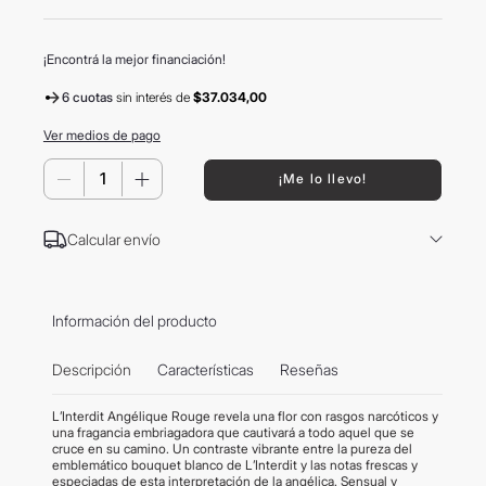
¡Encontrá la mejor financiación!
6 cuotas
sin interés
de
$37.034,00
Ver medios de pago
－
＋
¡Me lo llevo!
Calcular envío
Información del producto
Descripción
Características
Reseñas
L’Interdit Angélique Rouge revela una flor con rasgos narcóticos y
una fragancia embriagadora que cautivará a todo aquel que se
cruce en su camino. Un contraste vibrante entre la pureza del
emblemático bouquet blanco de L’Interdit y las notas frescas y
especiadas de esta interpretación de la angélica. Sensual y