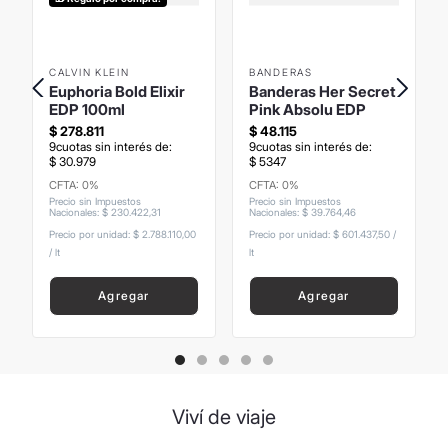
CALVIN KLEIN
BANDERAS
Euphoria Bold Elixir
Banderas Her Secret
EDP 100ml
Pink Absolu EDP
$
278
.
811
$
48
.
115
9
cuotas sin interés de:
9
cuotas sin interés de:
$
30
.
979
$
5347
CFTA: 0%
CFTA: 0%
Precio sin Impuestos
Precio sin Impuestos
Nacionales
:
$
230
.
422
,
31
Nacionales
:
$
39
.
764
,
46
Precio por unidad:
$ 2.788.110,00
Precio por unidad:
$ 601.437,50
/
/
lt
lt
Agregar
Agregar
Viví de viaje