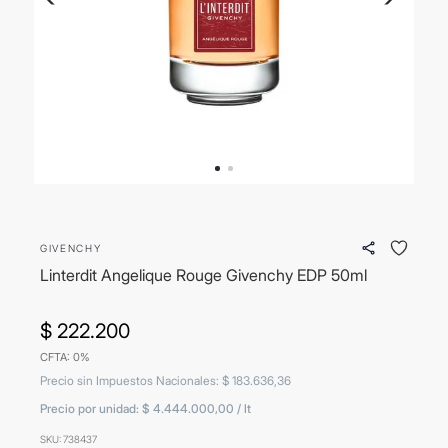
8
.
mochila
9
.
carolina herrera
10
.
tom ford
GIVENCHY
Linterdit Angelique Rouge Givenchy EDP 50ml
$
222
.
200
CFTA: 0%
Precio sin Impuestos Nacionales
:
$
183
.
636
,
36
Precio por unidad:
$ 4.444.000,00
/
lt
SKU
:
738437