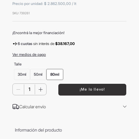
Precio por unidad:
$ 2.862.500,00
/
lt
8
.
mochila
SKU
:
739261
9
.
hugo boss
10
.
tom ford
¡Encontrá la mejor financiación!
6 cuotas
sin interés
de
$38.167,00
Ver medios de pago
Talle
30ml
50ml
80ml
－
＋
¡Me lo llevo!
Calcular envío
Información del producto