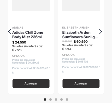
ADIDAS
ELIZABETH ARDEN
Adidas Chill Zone
Elizabeth Arden
Body Mist 236ml
Sunflowers Sunlight
Kiss EDT 100ml
$
60
.
690
$
86
.
700
$
24
.
550
9
cuotas sin interés de:
9
cuotas sin interés de:
$
6744
$
2728
CFTA: 0%
CFTA: 0%
Precio sin Impuestos
Precio sin Impuestos
Nacionales
:
$
50
.
157
,
02
Nacionales
:
$
20
.
289
,
26
Precio por unidad:
$ 867.000,00
/
Precio por unidad:
$ 104.025,42
/
lt
lt
Agregar
Agregar