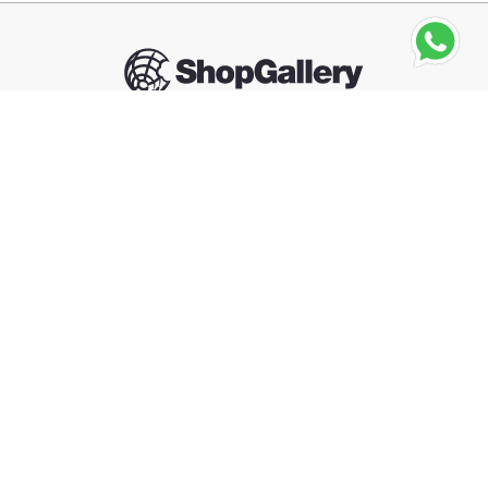
Seguinos
BANDERAS
Cofre Antonio Banderas Icon Splendid EDP 100 ml +
Desodorante 150 ml
－
＋
Agregar al carrito
Compra segura
Información
Categorías
Contacto
Arrepentimiento de compra