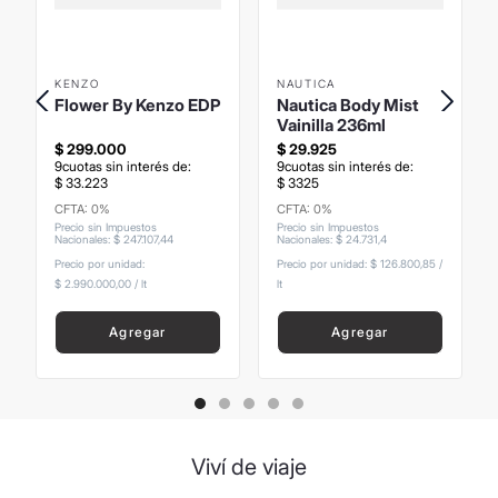
KENZO
NAUTICA
Flower By Kenzo EDP
Nautica Body Mist
Vainilla 236ml
$
299
.
000
$
29
.
925
9
cuotas sin interés de:
9
cuotas sin interés de:
$
33
.
223
$
3325
CFTA: 0%
CFTA: 0%
Precio sin Impuestos
Precio sin Impuestos
Nacionales
:
$
247
.
107
,
44
Nacionales
:
$
24
.
731
,
4
Precio por unidad:
Precio por unidad:
$ 126.800,85
/
$ 2.990.000,00
/
lt
lt
Agregar
Agregar
Viví de viaje