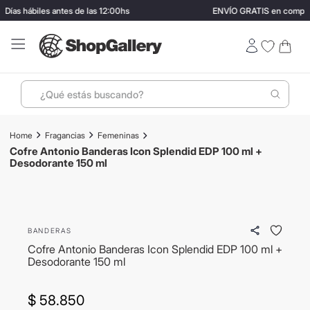
as hábiles antes de las 12:00hs
ENVÍO GRATIS en compras 
¿Qué estás buscando?
Términos más buscados
Fragancias
Femeninas
1
.
perfumes
Cofre Antonio Banderas Icon Splendid EDP 100 ml +
Desodorante 150 ml
2
.
termo stanley
3
.
ray ban
4
.
lentes sol
BANDERAS
5
.
bressia
Cofre Antonio Banderas Icon Splendid EDP 100 ml +
Desodorante 150 ml
6
.
vino
7
.
carolina herrera
$
58
.
850