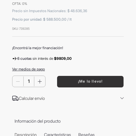
CFTA: 0%
8
.
mochila
Precio sin Impuestos Nacionales
:
$
48
.
636
,
36
9
.
hugo boss
Precio por unidad:
$ 588.500,00
/
lt
10
.
tom ford
SKU
:
739285
¡Encontrá la mejor financiación!
6 cuotas
sin interés
de
$9809,00
Ver medios de pago
－
＋
¡Me lo llevo!
Calcular envío
Información del producto
Descripción
Características
Reseñas