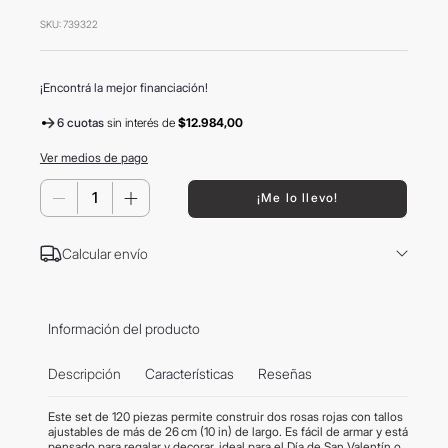
8
.
mochila
SKU
:
739322
9
.
termo
10
.
carolina herrera
¡Encontrá la mejor financiación!
6 cuotas
sin interés
de
$12.984,00
Ver medios de pago
－
＋
¡Me lo llevo!
Calcular envío
Información del producto
Descripción
Características
Reseñas
Este set de 120 piezas permite construir dos rosas rojas con tallos
ajustables de más de 26 cm (10 in) de largo. Es fácil de armar y está
pensado para regalar y decorar, ideal para el Día de San Valentín o