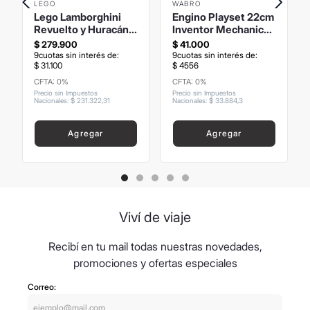
LEGO
WABRO
Lego Lamborghini
Engino Playset 22cm
Revuelto y Huracán
Inventor Mechanics
STO
Auto de Carrera 5
$
279
.
900
$
41
.
000
Modelos para Armar
9
cuotas sin interés de:
9
cuotas sin interés de:
$
31
.
100
$
4556
CFTA: 0%
CFTA: 0%
Precio sin Impuestos
Precio sin Impuestos
Nacionales
:
$
231
.
322
,
31
Nacionales
:
$
33
.
884
,
3
Agregar
Agregar
Viví de viaje
Recibí en tu mail todas nuestras novedades,
promociones y ofertas especiales
Correo: