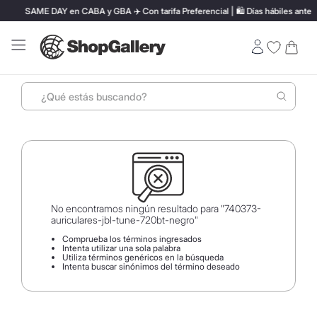
SAME DAY en CABA y GBA ✈️ Con tarifa Preferencial | 🛍️ Días hábiles antes de la
¿Qué estás buscando?
Términos más buscados
1
.
perfumes
2
.
ray ban
3
.
lentes sol
No encontramos ningún resultado para "
740373-
auriculares-jbl-tune-720bt-negro
"
4
.
termo stanley
Comprueba los términos ingresados
Intenta utilizar una sola palabra
5
.
vino
Utiliza términos genéricos en la búsqueda
Intenta buscar sinónimos del término deseado
6
.
bressia
7
.
hugo boss