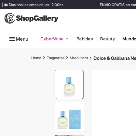
️ Días hábiles antes de las 12:00hs
ENVÍO GRATIS en compr
Menú
CyberWine 🍷
Bebidas
Beauty
Mundo
Dolce & Gabbana N
Fragancias
Masculinas