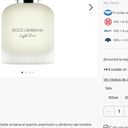
SKU
:
741232
12 cuotas si
-10% + 6 CS
-10% + 9 c
-30% + 3 C
¡Encontrá la mej
6 cuotas
sin 
Ver medios de 
Talle
100ml
2
－
ette encarna el espíritu aventurero y dinámico del hombre
Calcular e