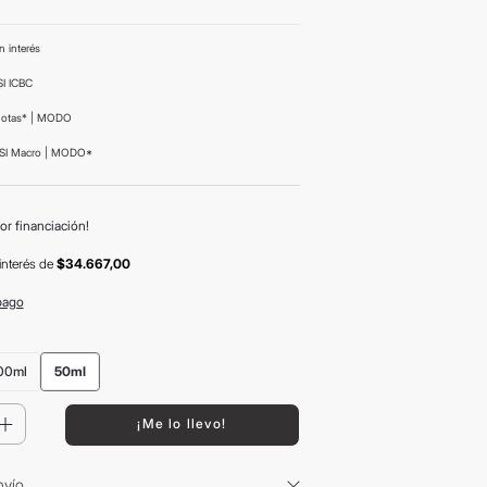
n interés
I ICBC
uotas* | MODO
SI Macro | MODO*
or financiación!
interés
de
$34.667,00
pago
00ml
50ml
＋
¡Me lo llevo!
nvío