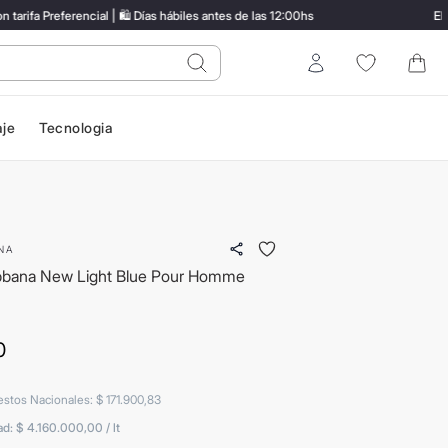
a Preferencial | 🛍️ Días hábiles antes de las 12:00hs
ENVÍO
do?
Entrar
aje
Tecnologia
NA
bbana New Light Blue Pour Homme
0
estos Nacionales
:
$
171
.
900
,
83
ad:
$ 4.160.000,00
/
lt