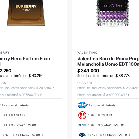
BERRY
VALENTINO
erry Hero Parfum Elixir
Valentino Born In Roma Pur
l
Melancholia Uomo EDT 100
2
.
250
$
349
.
000
as sin interés de:
$
40
.
250
9
cuotas sin interés de:
$
38
.
778
: 0%
CFTA: 0%
 sin Impuestos Nacionales
:
$
299
.
380
,
17
Precio sin Impuestos Nacionales
:
$
288
.
429
,
 por unidad:
$ 6.037.500,00
/
lt
Precio por unidad:
$ 3.490.000,00
/
lt
12 cuotas sin interés
12 cuotas sin interés
-10% + 6 CSI ICBC
-10% + 6 CSI ICBC
-10% + 9 cuotas* | MODO
-10% + 9 cuotas* | MODO
-30% + 3 CSI Macro | MODO*
-30% + 3 CSI Macro | MODO*