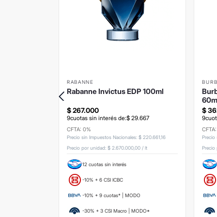
RABANNE
BUR
EDP
Rabanne Invictus EDP 100ml
Burb
60m
$
267
.
000
$
36
3
.
000
9
cuotas sin interés de:
$
29
.
667
9
cuot
CFTA: 0%
CFTA
s
:
$
245
.
454
,
55
Precio sin Impuestos Nacionales
:
$
220
.
661
,
16
Precio
,00
/
lt
Precio por unidad:
$ 2.670.000,00
/
lt
Precio
12 cuotas sin interés
-10% + 6 CSI ICBC
ODO
-10% + 9 cuotas* | MODO
 MODO*
-30% + 3 CSI Macro | MODO*