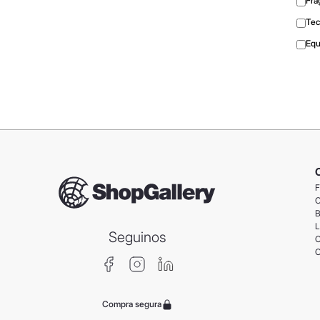
Fra
Tec
Equ
F
C
B
L
Seguinos
C
C
Compra segura