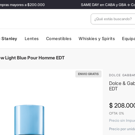
as mayores a $200.000
SAME DAY en CABA y GBA ✈️ Con tarif
¿Qué estás buscan
 Stanley
Lentes
Comestibles
Whiskies y Spirits
Equip
ew Light Blue Pour Homme EDT
ENVIO GRATIS
DOLCE GABBA
Dolce & Ga
EDT
$
208
.
00
CFTA: 0%
Precio sin Impu
Precio por unid