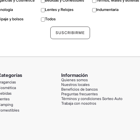
gancias y Cosmética
Bebidas y Comestibles
Termos, Mates y Botellas
nología
Lentes y Relojes
Indumentaria
ipaje y bolsos
Todos
Categorías
Información
Quienes somos
ragancias
Nuestros locales
osmética
Beneficios de bancos
ebidas
Preguntas frecuentes
Términos y condiciones Sorteo Auto
entes
Trabaja con nosotros
amping
omestibles