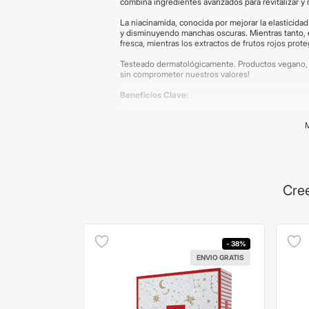
combina ingredientes avanzados para revitalizar y 
La niacinamida, conocida por mejorar la elasticidad 
y disminuyendo manchas oscuras. Mientras tanto, e
fresca, mientras los extractos de frutos rojos pro
Testeado dermatológicamente. Productos vegano, cru
sin comprometer nuestros valores!
Beneficios Clave:
Iluminación y Uniformidad: Logra un tono 
Reducción de Líneas Finas y Mejora de Tex
Protección Antioxidante: Defiende contra 
Regula la Producción de Sebo: Para una piel
Sensación Refrescante y Revitalizante: Un
Principales Activos:
Cree
Vitamina C + Niacinamida: Iluminación y re
uniforme.
Ácido Láctico: Exfolia suavemente, mejorand
Extractos de Frutos Rojos (fresas, moras, a
la piel del daño causado por radicales libre
- 38%
ENVIO GRATIS
Importante:
Las imágenes publicadas son merament
packaging. No se realizan cambios en productos d
en "Preguntas Frecuentes".