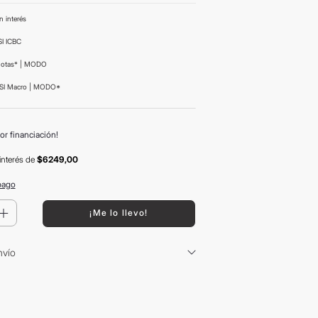
n interés
I ICBC
uotas* | MODO
SI Macro | MODO*
or financiación!
interés
de
$6249,00
pago
＋
¡Me lo llevo!
nvío