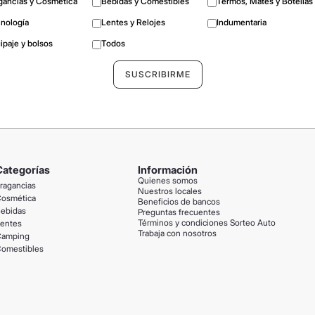
gancias y Cosmética
Bebidas y Comestibles
Termos, Mates y Botellas
nología
Lentes y Relojes
Indumentaria
ipaje y bolsos
Todos
Categorías
Información
Quienes somos
ragancias
Nuestros locales
osmética
Beneficios de bancos
ebidas
Preguntas frecuentes
Términos y condiciones Sorteo Auto
entes
Trabaja con nosotros
amping
omestibles