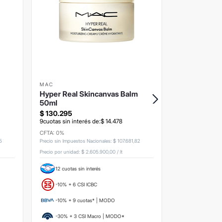
MAC
CLINIQUE
Hyper Real Skincanvas Balm
Set Clinique
50ml
$
130
.
295
$
183
.
448
9
cuotas sin interés de:
$
14
.
478
9
cuotas sin inte
CFTA: 0%
CFTA: 0%
5
Precio sin Impuestos Nacionales
:
$
107
.
681
,
82
Precio sin Impuesto
Precio por unidad:
$ 2.605.900,00
/
lt
12 cuotas sin interés
12 cuotas si
-10% + 6 CSI ICBC
-10% + 6 CS
-10% + 9 cuotas* | MODO
-10% + 9 c
-30% + 3 CSI Macro | MODO*
-30% + 3 C