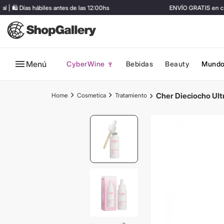
🛍️ Días hábiles antes de las 12:00hs
ENVÍO GRATIS en comp
Menú
CyberWine 🍷
Bebidas
Beauty
Mundo
Cher Dieciocho Ul
Cosmetica
Tratamiento