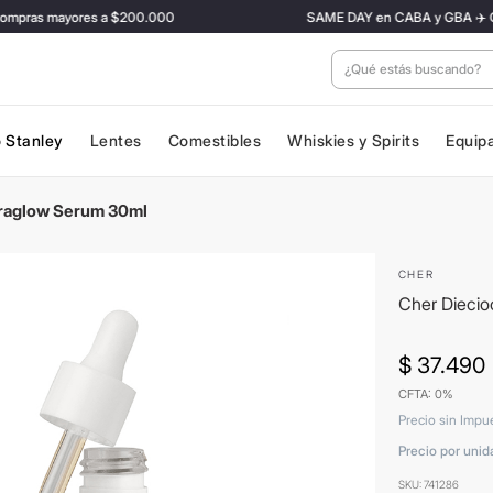
ras mayores a $200.000
SAME DAY en CABA y GBA ✈️ Con tar
¿Qué estás buscan
 Stanley
Lentes
Comestibles
Whiskies y Spirits
Equip
traglow Serum 30ml
CHER
Cher Diecio
$
37
.
490
CFTA: 0%
Precio sin Impu
Precio por unid
SKU
:
741286