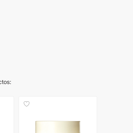
ctos: