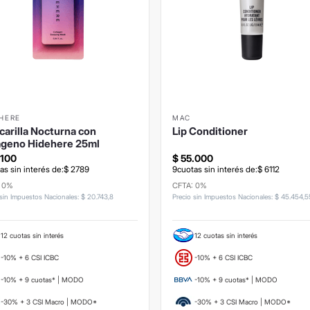
HERE
MAC
arilla Nocturna con
Lip Conditioner
ágeno Hidehere 25ml
.
100
$
55
.
000
as sin interés de:
$
2789
9
cuotas sin interés de:
$
6112
: 0%
CFTA: 0%
 sin Impuestos Nacionales
:
$
20
.
743
,
8
Precio sin Impuestos Nacionales
:
$
45
.
454
,
5
12 cuotas sin interés
12 cuotas sin interés
-10% + 6 CSI ICBC
-10% + 6 CSI ICBC
-10% + 9 cuotas* | MODO
-10% + 9 cuotas* | MODO
-30% + 3 CSI Macro | MODO*
-30% + 3 CSI Macro | MODO*