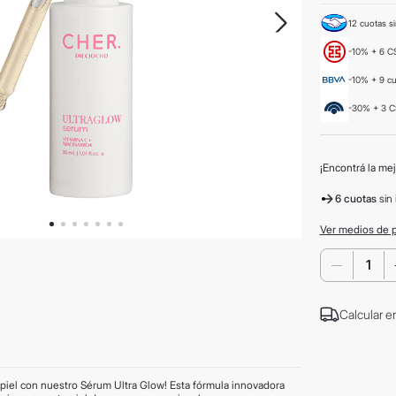
12 cuotas si
-10% + 6 CS
-10% + 9 c
-30% + 3 C
¡Encontrá la mej
6 cuotas
sin 
Ver medios de 
－
Calcular e
piel con nuestro Sérum Ultra Glow! Esta fórmula innovadora