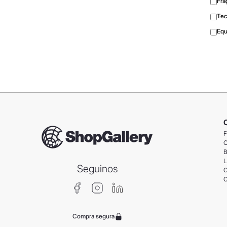
Fra
Tec
Equ
F
C
B
L
Seguinos
C
C
Compra segura