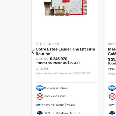
ESTEE LAUDER
HIDE
 Cuidado
Cofre Esteé Lauder The Lift Firm
Masc
Routine
Col
$
245
.
970
$
397
.
817
$
25
9
cuotas sin interés de:
$
27
.
330
4
.
723
9
cuot
CFTA: 0%
CFTA
Precio sin Impuestos Nacionales
:
$
203
.
280
,
99
s
:
$
109
.
504
,
13
Precio
12 cuotas sin interés
-10% + 6 CSI ICBC
-10% + 9 cuotas* | MODO
ODO
-30% + 3 CSI Macro | MODO*
 MODO*