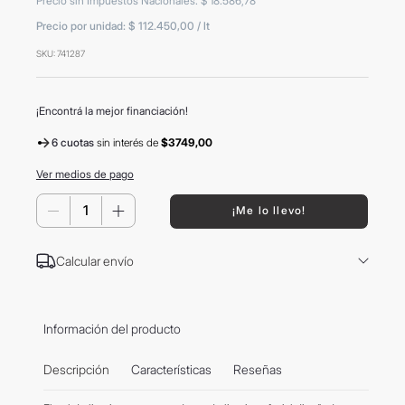
Precio sin Impuestos Nacionales
:
$
18
.
586
,
78
8
.
mochila
Precio por unidad:
$ 112.450,00
/
lt
9
.
hugo boss
SKU
:
741287
10
.
tom ford
¡Encontrá la mejor financiación!
6 cuotas
sin interés
de
$3749,00
Ver medios de pago
－
＋
¡Me lo llevo!
Calcular envío
Información del producto
Descripción
Características
Reseñas