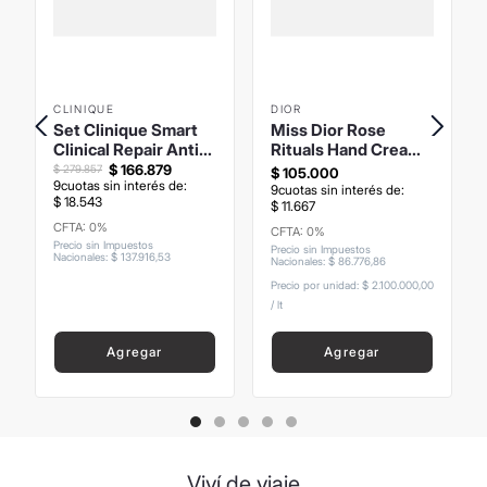
CLINIQUE
DIOR
Set Clinique Smart
Miss Dior Rose
Clinical Repair Anti-
Rituals Hand Cream
Edad Arrugas y
50ml
$
166
.
879
$
279
.
857
$
105
.
000
9
cuotas sin interés de:
Líneas
9
cuotas sin interés de:
$
18
.
543
$
11
.
667
CFTA: 0%
CFTA: 0%
Precio sin Impuestos
Precio sin Impuestos
Nacionales
:
$
137
.
916
,
53
Nacionales
:
$
86
.
776
,
86
Precio por unidad:
$ 2.100.000,00
/
lt
Agregar
Agregar
Viví de viaje