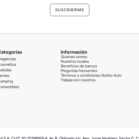
Categorías
Información
Quienes somos
ragancias
Nuestros locales
osmética
Beneficios de bancos
ebidas
Preguntas frecuentes
Términos y condiciones Sorteo Auto
entes
Trabaja con nosotros
amping
omestibles
id S.A. CUIT 30-70198919-4. Av. R. Obligado s/n, Aep. Jorge Newbery, Sector C, 