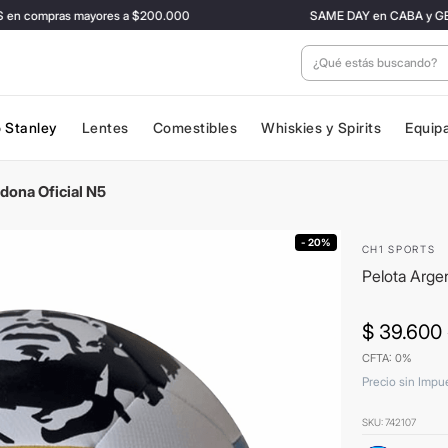
mpras mayores a $200.000
SAME DAY en CABA y GBA ✈️ Con t
¿Qué estás buscan
 Stanley
Lentes
Comestibles
Whiskies y Spirits
Equip
dona Oficial N5
- 20%
CH1 SPORTS
Pelota Arge
$
39
.
600
CFTA: 0%
Precio sin Impu
SKU
:
742107