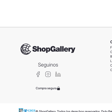
F
C
B
L
Seguinos
C
C
Compra segura
© ShopGallery. Todos los derechos reservados. Duty Pa