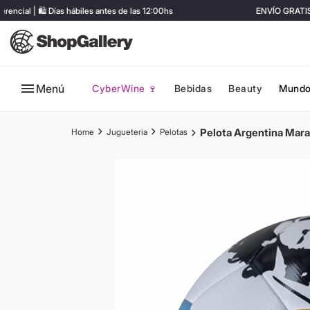
| 🛍️ Días hábiles antes de las 12:00hs
ENVÍO GRATIS en co
Menú
CyberWine 🍷
Bebidas
Beauty
Mundo
Pelota Argentina Mara
Jugueteria
Pelotas