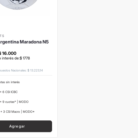
TS
Argentina Maradona N5
$
16
.
000
n interés de:
$
1778
mpuestos Nacionales
:
$
13
.
223
,
14
tas sin interés
+ 6 CSI ICBC
+ 9 cuotas* | MODO
+ 3 CSI Macro | MODO*
Agregar