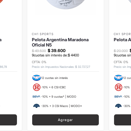
CH1 SPORTS
CH1 SPOR
a
Pelota Argentina Maradona
Pelota 
Oficial N5
$
39
.
600
$
49
.
500
$
20
.
000
9
cuotas sin interés de:
$
4400
9
cuotas si
CFTA: 0%
CFTA: 0%
86
,
78
Precio sin Impuestos Nacionales
:
$
32
.
727
,
27
Precio sin I
12 cuotas sin interés
12 cuo
-10% + 6 CSI ICBC
-10% 
-10% + 9 cuotas* | MODO
-10% 
*
-30% + 3 CSI Macro | MODO*
-30% 
Agregar