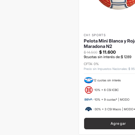
CH1 SPORTS
Pelota Mini Blanca y Roj
Maradona N2
$
11
.
600
$
14
.
500
9
cuotas sin interés de:
$
1289
CFTA: 0%
Precio sin Impuestos Nacionales
:
$
95
12 cuotas sin interés
-10% + 6 CSI ICBC
-10% + 9 cuotas* | MODO
-30% + 3 CSI Macro | MODO
Agregar