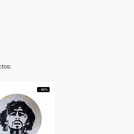
ctos:
- 20%