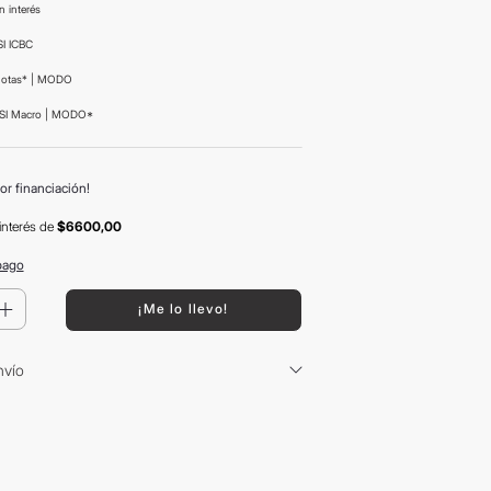
n interés
I ICBC
uotas* | MODO
SI Macro | MODO*
or financiación!
interés
de
$6600,00
pago
＋
¡Me lo llevo!
nvío