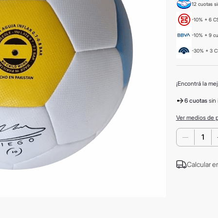
12 cuotas si
-10% + 6 CS
-10% + 9 c
-30% + 3 C
¡Encontrá la mej
6 cuotas
sin 
Ver medios de 
－
Calcular e