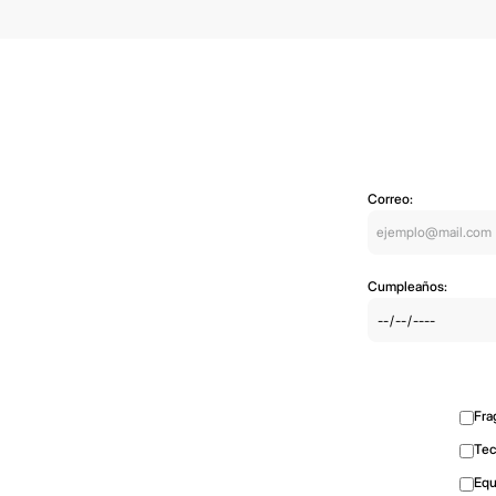
Correo:
Cumpleaños:
Fra
Tec
Equ