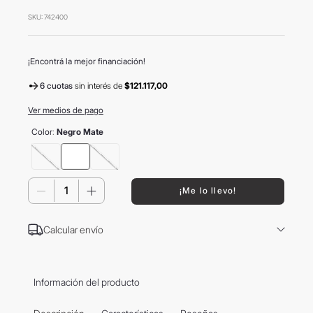
8
.
mochila
SKU
:
742400
9
.
hugo boss
10
.
tom ford
¡Encontrá la mejor financiación!
6 cuotas
sin interés
de
$121.117,00
Ver medios de pago
Color
:
Negro Mate
－
＋
¡Me lo llevo!
Calcular envío
Información del producto