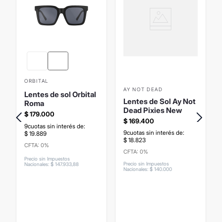
ORBITAL
AY NOT DEAD
Lentes de sol Orbital
Lentes de Sol Ay Not
Roma
Dead Pixies New
$
179
.
000
$
169
.
400
9
cuotas sin interés de:
9
cuotas sin interés de:
$
19
.
889
$
18
.
823
CFTA: 0%
CFTA: 0%
Precio sin Impuestos
Precio sin Impuestos
Nacionales
:
$
147
.
933
,
88
Nacionales
:
$
140
.
000