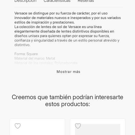
Descripción
Características
Reseñas
Versace se distingue por su fuerza de carácter, por el uso
innovador de materiales nuevos e inesperados y por sus variados
estilos de inspiración y prestaciones.
La colección de lentes de sol de Versace es una línea
elegantemente diseñada de lentes distintivos disponibles en
diseños unisex para quienes optan por expresar su fuerza,
confianza y singularidad a través de un estilo personal atrevido y
distintivo.
Forma: Square
Material del marco: Metal
Material de los cristales: Polycarbonate
Calibre: 63
Mostrar más
Puente: 10mm
Polarizado: NO
Fotocromático: NO
Importante:
Los productos de lentes poseen garantía de cada
marca. La procedencia del lente puede variar según la producción
Creemos que también podrían interesarte
del proveedor. Las medidas son brindadas por el proveedor y son
estos productos:
aproximadas. Las imágenes publicadas son meramente
ilustrativas. Los productos pueden renovar su packaging.