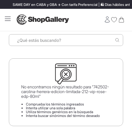
SAME DAY en CABA y GBA ✈️ Con tarifa Preferencial | 🛍️ Días hábiles antes de l
¿Qué estás buscando?
Términos más buscados
1
.
perfumes
2
.
ray ban
3
.
lentes sol
No encontramos ningún resultado para "
742502-
carolina-herrera-edicion-limitada-212-vip-rose-
4
.
termo stanley
edp-80ml
"
Comprueba los términos ingresados
5
.
vino
Intenta utilizar una sola palabra
Utiliza términos genéricos en la búsqueda
6
.
bressia
Intenta buscar sinónimos del término deseado
7
.
hugo boss