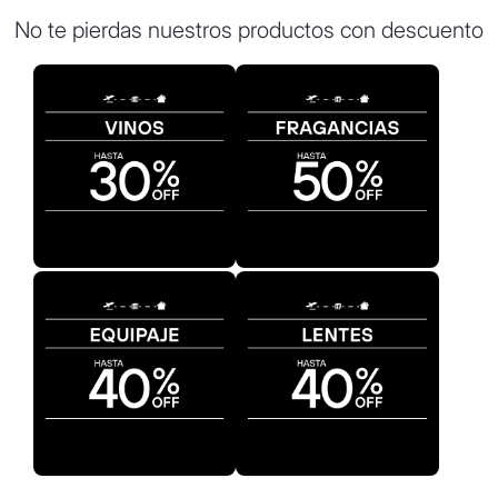
8
.
mochila
No te pierdas nuestros productos con descuento
9
.
carolina herrera
10
.
tom ford