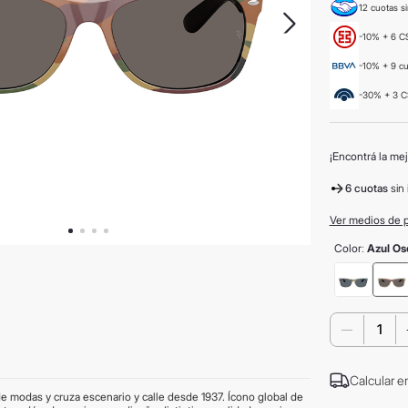
12 cuotas si
-10% + 6 CS
-10% + 9 c
-30% + 3 C
¡Encontrá la mej
6 cuotas
sin 
Ver medios de 
Color
:
Azul Os
－
Calcular e
e modas y cruza escenario y calle desde 1937. Ícono global de