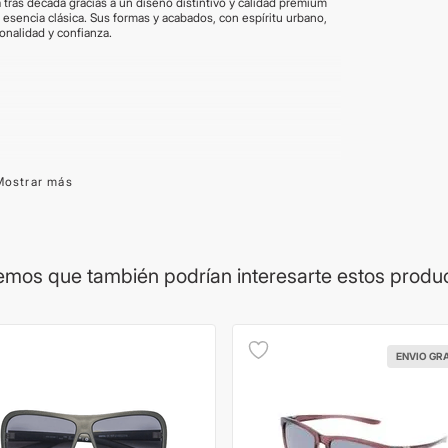
 tras década gracias a un diseño distintivo y calidad premium
esencia clásica. Sus formas y acabados, con espíritu urbano,
onalidad y confianza.
Mostrar más
ía de cada marca. La procedencia del lente puede variar
on brindadas por el proveedor y son aproximadas. Las
Los productos pueden renovar su packaging.
mos que también podrían interesarte estos produ
ENVIO GR