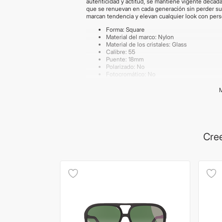
autenticidad y actitud, se mantiene vigente década
que se renuevan en cada generación sin perder su 
marcan tendencia y elevan cualquier look con pers
Forma: Square
Material del marco: Nylon
Material de los cristales: Glass
Calibre: 55
Puente: 18mm
Polarizado: No
Fotocromático: No
Importante:
Los productos de lentes poseen garant
según la producción del proveedor. Las medidas s
imágenes publicadas son meramente ilustrativas. 
Cree