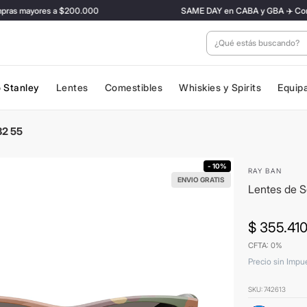
s mayores a $200.000
SAME DAY en CABA y GBA ✈️ Con tarifa
¿Qué estás buscan
 Stanley
Lentes
Comestibles
Whiskies y Spirits
Equip
32 55
- 10%
RAY BAN
ENVIO GRATIS
Lentes de S
$
355
.
41
CFTA: 0%
Precio sin Impu
SKU
:
742613