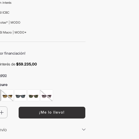
n interés
I ICBC
uotas* | MODO
SI Macro | MODO*
or financiación!
interés
de
$59.235,00
pago
curo
＋
¡Me lo llevo!
nvío