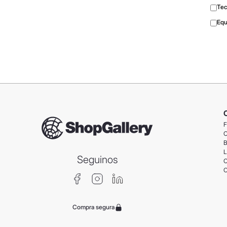
Tec
Equ
F
C
B
L
Seguinos
C
C
Compra segura