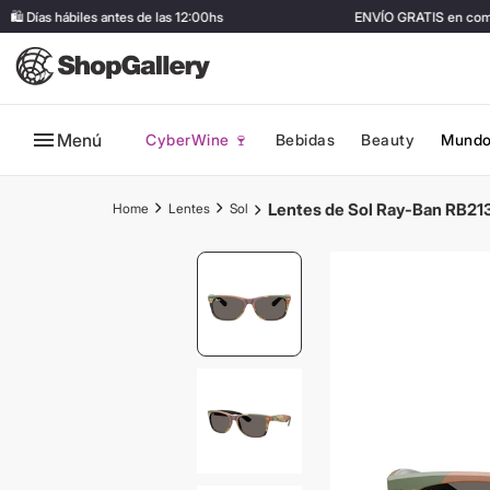
 Días hábiles antes de las 12:00hs
ENVÍO GRATIS en compra
Menú
CyberWine 🍷
Bebidas
Beauty
Mundo
Lentes de Sol Ray-Ban RB21
Lentes
Sol