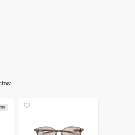
ctos:
ATIS