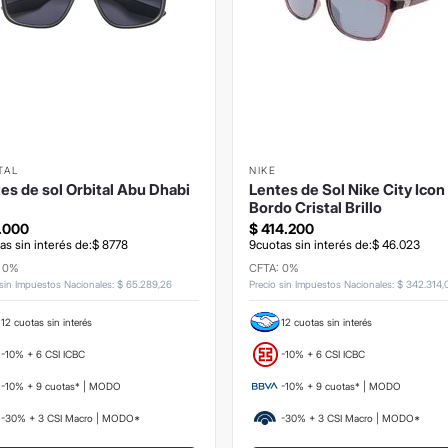
TAL
NIKE
es de sol Orbital Abu Dhabi
Lentes de Sol Nike City Icon
Bordo Cristal Brillo
.
000
$
414
.
200
as sin interés de:
$
8778
9
cuotas sin interés de:
$
46
.
023
: 0%
CFTA: 0%
 sin Impuestos Nacionales
:
$
65
.
289
,
26
Precio sin Impuestos Nacionales
:
$
342
.
314
,
12 cuotas sin interés
12 cuotas sin interés
-10% + 6 CSI ICBC
-10% + 6 CSI ICBC
-10% + 9 cuotas* | MODO
-10% + 9 cuotas* | MODO
-30% + 3 CSI Macro | MODO*
-30% + 3 CSI Macro | MODO*