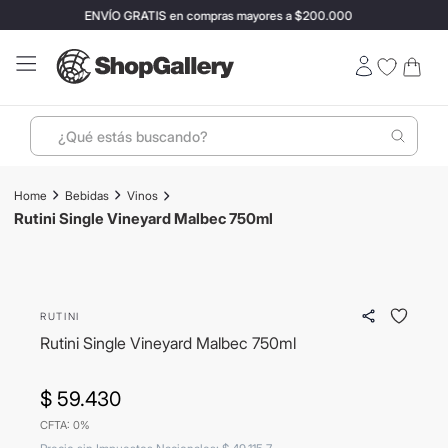
ENVÍO GRATIS en compras mayores a $200.000
¿Qué estás buscando?
Términos más buscados
Bebidas
Vinos
1
.
perfumes
Rutini Single Vineyard Malbec 750ml
2
.
ray ban
3
.
lentes sol
RUTINI
4
.
termo stanley
Rutini Single Vineyard Malbec 750ml
5
.
vino
6
.
bressia
$
59
.
430
CFTA: 0%
7
.
hugo boss