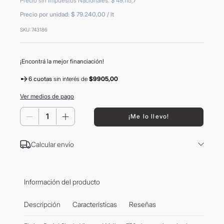
Precio sin Impuestos Nacionales
:
$
49
.
115
,
7
8
.
mochila
Precio por unidad:
$ 79.240,00
/
lt
9
.
carolina herrera
SKU
:
743186
10
.
tom ford
¡Encontrá la mejor financiación!
6 cuotas
sin interés
de
$9905,00
Ver medios de pago
－
＋
¡Me lo llevo!
Calcular envío
Información del producto
Descripción
Características
Reseñas