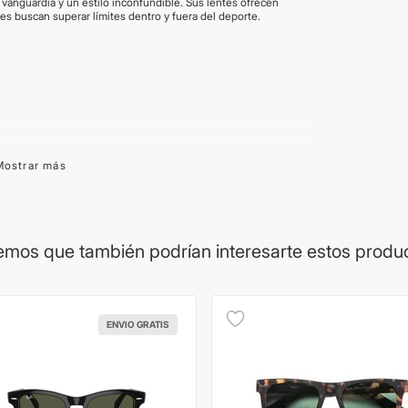
vanguardia y un estilo inconfundible. Sus lentes ofrecen
nes buscan superar límites dentro y fuera del deporte.
ía de cada marca. La procedencia del lente puede variar
Mostrar más
on brindadas por el proveedor y son aproximadas. Las
Los productos pueden renovar su packaging.
mos que también podrían interesarte estos produ
ENVIO GRATIS