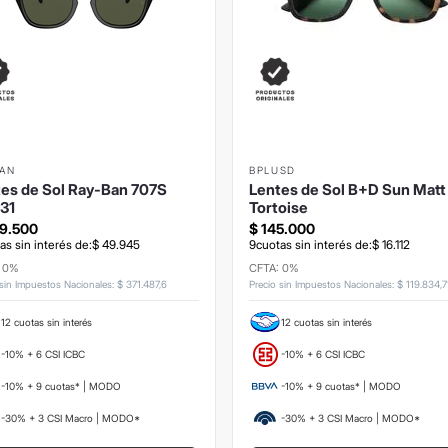
BAN
BPLUSD
es de Sol Ray-Ban 707S
Lentes de Sol B+D Sun Matt
/31
Tortoise
9
.
500
$
145
.
000
as sin interés de:
$
49
.
945
9
cuotas sin interés de:
$
16
.
112
: 0%
CFTA: 0%
 sin Impuestos Nacionales
:
$
371
.
487
,
6
Precio sin Impuestos Nacionales
:
$
119
.
834
,
7
12 cuotas sin interés
12 cuotas sin interés
-10% + 6 CSI ICBC
-10% + 6 CSI ICBC
-10% + 9 cuotas* | MODO
-10% + 9 cuotas* | MODO
-30% + 3 CSI Macro | MODO*
-30% + 3 CSI Macro | MODO*