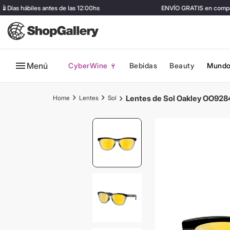
ías hábiles antes de las 12:00hs
ENVÍO GRATIS en compras
Menú
CyberWine 🍷
Bebidas
Beauty
Mundo
Lentes de Sol Oakley OO928
Lentes
Sol