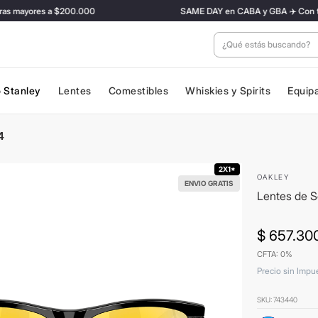
 mayores a $200.000
SAME DAY en CABA y GBA ✈️ Con tarifa P
¿Qué estás buscan
 Stanley
Lentes
Comestibles
Whiskies y Spirits
Equip
4
2X1*
OAKLEY
ENVIO GRATIS
Lentes de 
$
657
.
30
CFTA: 0%
Precio sin Impu
SKU
:
743440