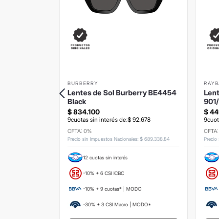
BURBERRY
RAY
re Crystal
Lentes de Sol Burberry BE4454
Lent
Black
901
$
834
.
100
$
44
3
.
556
9
cuotas sin interés de:
$
92
.
678
9
cuot
CFTA: 0%
CFTA
s
:
$
100
.
826
,
45
Precio sin Impuestos Nacionales
:
$
689
.
338
,
84
Precio
12 cuotas sin interés
-10% + 6 CSI ICBC
ODO
-10% + 9 cuotas* | MODO
 MODO*
-30% + 3 CSI Macro | MODO*