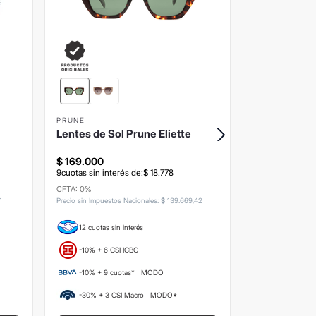
PRUNE
BPLUSD
Lentes de Sol Prune Eliette
Lentes de S
Nude
$
169
.
000
$
173
.
000
9
cuotas sin interés de:
$
18
.
778
9
cuotas sin inte
CFTA: 0%
CFTA: 0%
1
Precio sin Impuestos Nacionales
:
$
139
.
669
,
42
Precio sin Impuesto
12 cuotas sin interés
12 cuotas si
-10% + 6 CSI ICBC
-10% + 6 CS
-10% + 9 cuotas* | MODO
-10% + 9 c
-30% + 3 CSI Macro | MODO*
-30% + 3 C