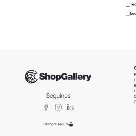
Tec
Equ
F
C
B
L
Seguinos
C
C
Compra segura