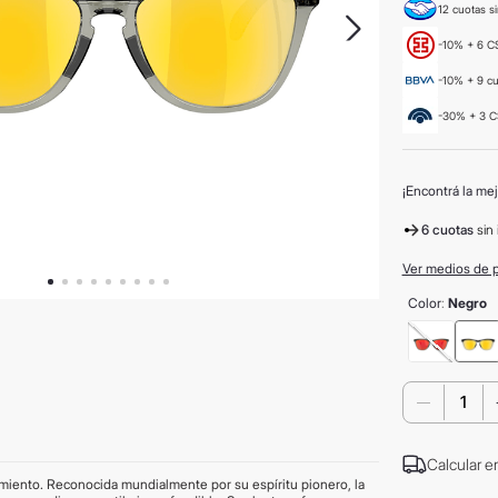
12 cuotas si
-10% + 6 CS
-10% + 9 c
-30% + 3 C
¡Encontrá la mej
6 cuotas
sin 
Ver medios de 
Color
:
Negro
－
Calcular e
imiento. Reconocida mundialmente por su espíritu pionero, la