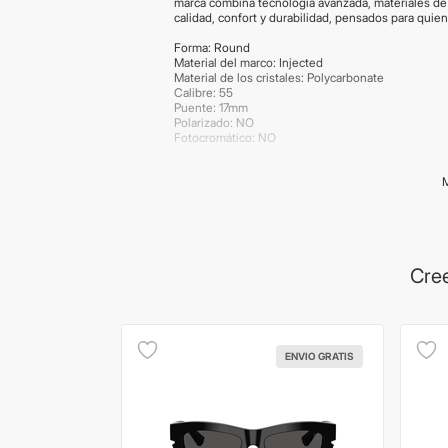
marca combina tecnología avanzada, materiales de 
calidad, confort y durabilidad, pensados para quie
Forma: Round
Material del marco: Injected
Material de los cristales: Polycarbonate
Calibre: 55
Puente: 17mm
Polarizado: NO
Fotocromático: NO
Importante:
Los productos de lentes poseen garant
según la producción del proveedor. Las medidas s
imágenes publicadas son meramente ilustrativas. 
Cree
ENVIO GRATIS