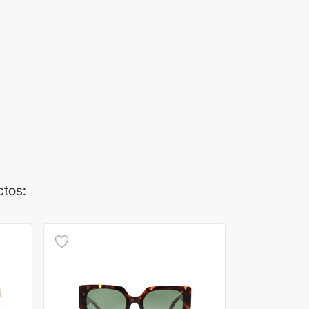
ctos: