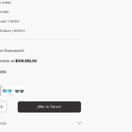
n interés
I ICBC
uotas* | MODO
SI Macro | MODO*
or financiación!
interés
de
$109.550,00
pago
＋
¡Me lo llevo!
nvío