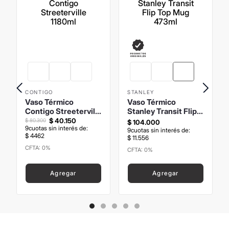
CONTIGO
STANLEY
Vaso Térmico
Vaso Térmico
Contigo Streeterville
Stanley Transit Flip
1180ml
Top Mug 473ml
$
40
.
150
$
80
.
300
$
104
.
000
9
cuotas sin interés de:
9
cuotas sin interés de:
$
4462
$
11
.
556
CFTA: 0%
CFTA: 0%
Precio sin Impuestos
Precio sin Impuestos
Nacionales
:
$
33
.
181
,
82
Nacionales
:
$
85
.
950
,
41
Agregar
Agregar