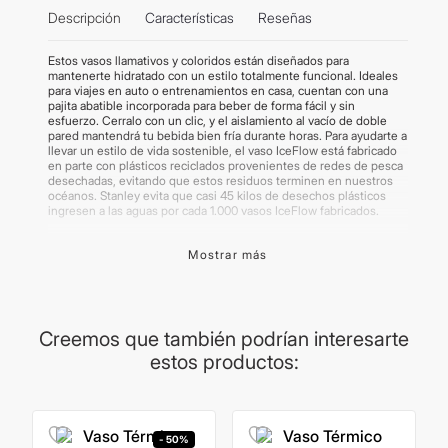
Descripción
Características
Reseñas
Estos vasos llamativos y coloridos están diseñados para
mantenerte hidratado con un estilo totalmente funcional. Ideales
para viajes en auto o entrenamientos en casa, cuentan con una
pajita abatible incorporada para beber de forma fácil y sin
esfuerzo. Cerralo con un clic, y el aislamiento al vacío de doble
pared mantendrá tu bebida bien fría durante horas. Para ayudarte a
llevar un estilo de vida sostenible, el vaso IceFlow está fabricado
en parte con plásticos reciclados provenientes de redes de pesca
desechadas, evitando que estos residuos terminen en nuestros
océanos. Stanley evita que casi 45 kilos de desechos plásticos
ingresen a las aguas por cada 1.000 vasos IceFlow fabricados.
IMPORTANTE:
Segun el modelo, los productos Stanley pueden
Mostrar más
contar con bolsa o caja como packaging. Los productos poseen
garantía del proveedor. Para más información, dirigirse a la sección
de "Preguntas Frecuentes". Las imágenes publicadas son
meramente ilustrativas. Algunos productos pueden renovar su
packaging.
Creemos que también podrían interesarte
estos productos:
- 50%