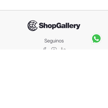
Seguinos
STANLEY
Botella Térmica Stanley Flip Straw Tumbler 887ml
－
＋
Agregar al carrito
Compra segura
Información
Categorías
Contacto