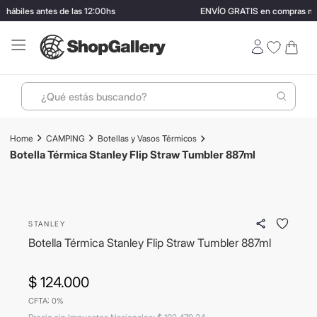
ábiles antes de las 12:00hs
ENVÍO GRATIS en compras mayo
¿Qué estás buscando?
Términos más buscados
CAMPING
Botellas y Vasos Térmicos
1
.
perfumes
Botella Térmica Stanley Flip Straw Tumbler 887ml
2
.
lentes sol
3
.
ray ban
STANLEY
4
.
termo stanley
Botella Térmica Stanley Flip Straw Tumbler 887ml
5
.
bressia
6
.
vino
$
124
.
000
CFTA: 0%
7
.
hugo boss