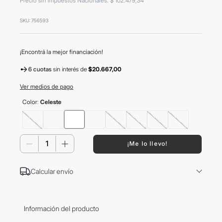
Precio sin Impuestos Nacionales
:
$
102
.
479
,
34
8
.
mochila
SKU
:
756593
9
.
carolina herrera
10
.
termo
¡Encontrá la mejor financiación!
6 cuotas
sin interés
de
$20.667,00
Ver medios de pago
Color
:
Celeste
－
＋
¡Me lo llevo!
Calcular envío
Información del producto