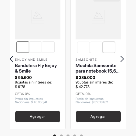
ENJOY AND SMILE
SAMSONITE
Bandolera Fly Enjoy
Mochila Samsonite
& Smile
para notebook 15,6"
Paralux
$
55
.
600
$
385
.
000
9
cuotas sin interés de:
9
cuotas sin interés de:
$
6178
$
42
.
778
CFTA: 0%
CFTA: 0%
Precio sin Impuestos
Precio sin Impuestos
Nacionales
:
$
45
.
950
,
41
Nacionales
:
$
318
.
181
,
82
Agregar
Agregar