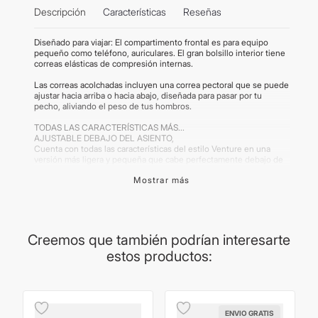
Descripción
Características
Reseñas
Diseñado para viajar: El compartimento frontal es para equipo
pequeño como teléfono, auriculares. El gran bolsillo interior tiene
correas elásticas de compresión internas.
Las correas acolchadas incluyen una correa pectoral que se puede
ajustar hacia arriba o hacia abajo, diseñada para pasar por tu
pecho, aliviando el peso de tus hombros.
TODAS LAS CARACTERÍSTICAS MÁS...
AJUSTABLE DEBAJO DEL ASIENTO,
Cuenta con todas las características del estilo Venture en una
versión más ligera y pequeña que cabe perfectamente debajo de
los asientos del avión. Fabricada con material de nailon ligero y de
Mostrar más
alta calidad. Características que maximizan la experiencia del
viajero, como las correas de equipaje de mano con tecnología de
correas principales ocultas. Y características que garantizan la
conveniencia del viajero, como el diseño compacto del tamaño de
cabina con asa lateral y seguridad con las cremalleras dobles
diseñadas para ser cerradas con candado. Garantia 2 años.
Creemos que también podrían interesarte
estos productos:
Importante:
Las medidas son aproximadas y enviadas por el
proveedor. Las imágenes publicadas son meramente ilustrativas.
Algunos productos pueden renovar su packaging.
ENVIO GRATIS