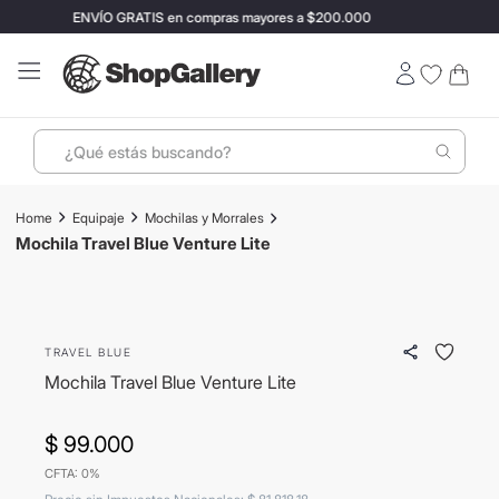
ENVÍO GRATIS en compras mayores a $200.000
S
¿Qué estás buscando?
Términos más buscados
Equipaje
Mochilas y Morrales
1
.
perfumes
Mochila Travel Blue Venture Lite
2
.
lentes sol
3
.
ray ban
TRAVEL BLUE
4
.
termo stanley
Mochila Travel Blue Venture Lite
5
.
bressia
6
.
vino
$
99
.
000
CFTA: 0%
7
.
hugo boss