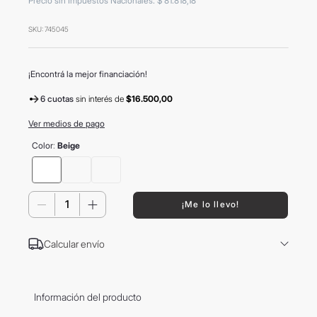
Precio sin Impuestos Nacionales
:
$
81
.
818
,
18
8
.
mochila
SKU
:
745045
9
.
carolina herrera
10
.
termo
¡Encontrá la mejor financiación!
6 cuotas
sin interés
de
$16.500,00
Ver medios de pago
Color
:
Beige
－
＋
¡Me lo llevo!
Calcular envío
Información del producto