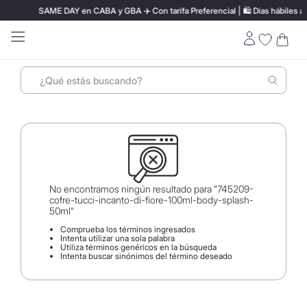
SAME DAY en CABA y GBA ✈️ Con tarifa Preferencial | 🛍️ Días hábiles ant
¿Qué estás buscando?
Términos más buscados
1
.
perfumes
2
.
termo stanley
3
.
ray ban
No encontramos ningún resultado para "
745209-
4
.
lentes sol
cofre-tucci-incanto-di-fiore-100ml-body-splash-
50ml
"
5
.
bressia
Comprueba los términos ingresados
Intenta utilizar una sola palabra
6
.
hugo boss
Utiliza términos genéricos en la búsqueda
Intenta buscar sinónimos del término deseado
7
.
mochila
8
.
carolina herrera