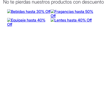
No te pierdas nuestros productos con descuento
9
.
vino
10
.
tom ford