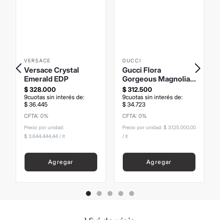
VERSACE
GUCCI
Versace Crystal
Gucci Flora
Emerald EDP
Gorgeous Magnolia
EDP
$
328
.
000
$
312
.
500
9
cuotas sin interés de:
9
cuotas sin interés de:
$
36
.
445
$
34
.
723
CFTA: 0%
CFTA: 0%
Precio sin Impuestos
Precio sin Impuestos
Nacionales
:
$
271
.
074
,
38
Nacionales
:
$
258
.
264
,
46
Precio por unidad:
Precio por unidad:
$ 3.125.000,00
$ 3.644.444,44
/
lt
/
lt
Agregar
Agregar