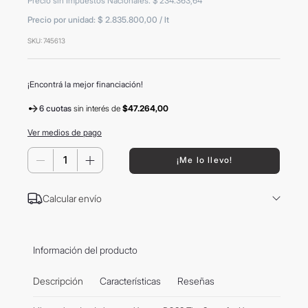
Precio sin Impuestos Nacionales
:
$
234
.
363
,
64
8
.
mochila
Precio por unidad:
$ 2.835.800,00
/
lt
9
.
hugo boss
SKU
:
745613
10
.
tom ford
¡Encontrá la mejor financiación!
6 cuotas
sin interés
de
$47.264,00
Ver medios de pago
－
＋
¡Me lo llevo!
Calcular envío
Información del producto
Descripción
Características
Reseñas