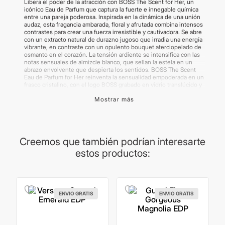
Libera el poder de la atracción con BOSS The Scent for Her, un
icónico Eau de Parfum que captura la fuerte e innegable química
entre una pareja poderosa. Inspirada en la dinámica de una unión
audaz, esta fragancia ambarada, floral y afrutada combina intensos
contrastes para crear una fuerza irresistible y cautivadora. Se abre
con un extracto natural de durazno jugoso que irradia una energía
vibrante, en contraste con un opulento bouquet aterciopelado de
osmanto en el corazón. La tensión ardiente se intensifica con las
notas sensuales de almizcle blanco, que sellan la estela en un
abrazo envolvente que despierta los sentidos. BOSS The Scent
Eau de Parfum for Her reinventa la sensualidad empoderada en un
frasco cristalino, con el logo BOSS grabado en vidrio translúcido y
un tapón dorado helado con el monograma Doble B. Su forma
Mostrar más
multifacética refleja el duelo sensorial de esta fragancia de tono
melocotón, evocando las múltiples facetas de una pareja
poderosa.
Importante:
Las imágenes publicadas son meramente ilustrativas.
Algunos productos pueden renovar su packaging.
Creemos que también podrían interesarte
estos productos:
ENVIO GRATIS
ENVIO GRATIS