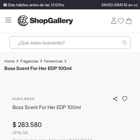
️ Días hábiles antes de las 12:00hs
ENVÍO GRATIS en compr
¿Qué estás buscando?
Términos más buscados
Fragancias
Femeninas
1
.
perfumes
Boss Scent For Her EDP 100ml
2
.
termo stanley
ENVIO GRATIS
3
.
ray ban
HUGO BOSS
4
.
lentes sol
Boss Scent For Her EDP 100ml
5
.
bressia
6
.
vino
$
283
.
580
CFTA: 0%
7
.
carolina herrera