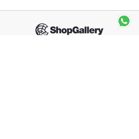
HUGO BOSS
Boss Scent For Her EDP 100ml
Seguinos
－
＋
Agregar al carrito
Compra segura
Información
Categorías
Contacto