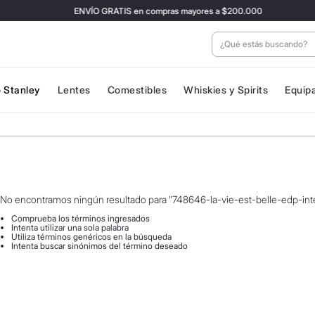
ENVÍO GRATIS en compras mayores a $200.000
¿Qué estás buscan
 Stanley
Lentes
Comestibles
Whiskies y Spirits
Equip
No encontramos ningún resultado para "
748646-la-vie-est-belle-edp-in
Comprueba los términos ingresados
Intenta utilizar una sola palabra
Utiliza términos genéricos en la búsqueda
Intenta buscar sinónimos del término deseado