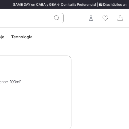
SAME DAY en CABA y GBA ✈️ Con tarifa Preferencial | 🛍️ Días hábiles antes
do?
Entrar
aje
Tecnologia
tense-100ml
"