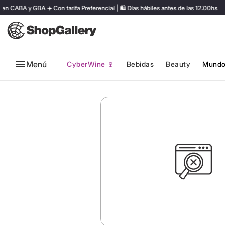
CABA y GBA ✈️ Con tarifa Preferencial | 🛍️ Días hábiles antes de las 12:00hs
Menú
CyberWine 🍷
Bebidas
Beauty
Mundo