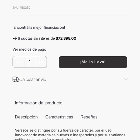
8
.
mochila
SKU
:
750052
9
.
carolina herrera
10
.
tom ford
¡Encontrá la mejor financiación!
6 cuotas
sin interés
de
$72.898,00
Ver medios de pago
－
＋
¡Me lo llevo!
Calcular envío
Información del producto
Descripción
Características
Reseñas
Versace se distingue por su fuerza de carácter, por el uso
innovador de materiales nuevos e inesperados y por sus variados
estilos de inspiración y prestaciones.