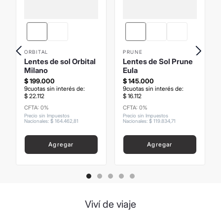
ORBITAL
PRUNE
Lentes de sol Orbital
Lentes de Sol Prune
Milano
Eula
$
199
.
000
$
145
.
000
9
cuotas sin interés de:
9
cuotas sin interés de:
$
22
.
112
$
16
.
112
CFTA: 0%
CFTA: 0%
Precio sin Impuestos
Precio sin Impuestos
Nacionales
:
$
164
.
462
,
81
Nacionales
:
$
119
.
834
,
71
Agregar
Agregar
Viví de viaje