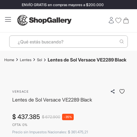
ENVÍO GRATIS en compras mayores a $200.000
¿Qué estás buscando?
Términos más buscados
Lentes de Sol Versace VE2289 Black
Lentes
Sol
1
.
perfumes
- 35%
2
.
ray ban
ENVIO GRATIS
3
.
lentes sol
VERSACE
4
.
termo stanley
Lentes de Sol Versace VE2289 Black
5
.
vino
$
437
.
385
$
672
.
900
-
35%
6
.
bressia
CFTA: 0%
7
.
hugo boss
Precio sin Impuestos Nacionales
:
$
361
.
475
,
21