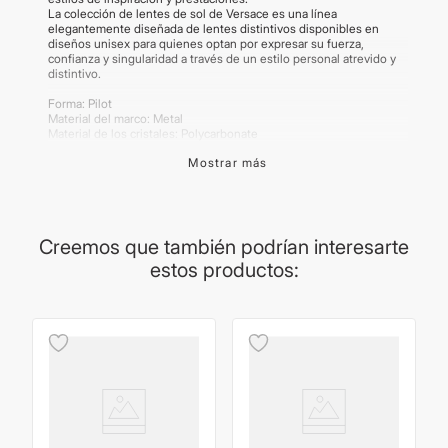
La colección de lentes de sol de Versace es una línea
elegantemente diseñada de lentes distintivos disponibles en
diseños unisex para quienes optan por expresar su fuerza,
confianza y singularidad a través de un estilo personal atrevido y
distintivo.
Forma: Pilot
Material del marco: Metal
Material de los cristales: Polycarbonate
Color del marco: Black
Mostrar más
Color de los cristales: Gold
Calibre: 61
Puente: 13mm
Polarizado: No
Fotocromático: No
Creemos que también podrían interesarte
Importante:
Los productos de lentes poseen garantía de cada
estos productos:
marca. La procedencia del lente puede variar según la producción
del proveedor. Las medidas son brindadas por el proveedor y son
aproximadas. Las imágenes publicadas son meramente
ilustrativas. Los productos pueden renovar su packaging.