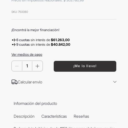
Precio sin Impuestos Nacionales
:
$
303
.
780
,
99
8
.
termo
SKU
:
750080
9
.
carolina herrera
10
.
tom ford
¡Encontrá la mejor financiación!
6 cuotas
sin interés
de
$61.263,00
9 cuotas
sin interés
de
$40.842,00
Ver medios de pago
－
＋
¡Me lo llevo!
Calcular envío
Información del producto
Descripción
Características
Reseñas