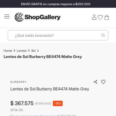
ENVÍO GRATIS en compras mayores a $200.000
¿Qué estás buscando?
Términos más buscados
Lentes
Sol
1
.
perfumes
Lentes de Sol Burberry BE4474 Matte Grey
2
.
lentes sol
- 35%
3
.
termo stanley
ENVIO GRATIS
BURBERRY
4
.
ray ban
Lentes de Sol Burberry BE4474 Matte Grey
5
.
vino
6
.
bressia
$
367
.
575
$
565
.
500
-
35%
CFTA: 0%
7
.
mochila