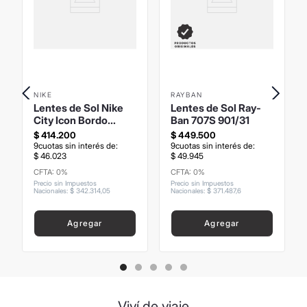
NIKE
RAYBAN
Lentes de Sol Nike
Lentes de Sol Ray-
City Icon Bordo
Ban 707S 901/31
Cristal Brillo
$
414
.
200
$
449
.
500
9
cuotas sin interés de:
9
cuotas sin interés de:
$
46
.
023
$
49
.
945
CFTA: 0%
CFTA: 0%
Precio sin Impuestos
Precio sin Impuestos
Nacionales
:
$
342
.
314
,
05
Nacionales
:
$
371
.
487
,
6
Agregar
Agregar
Viví de viaje