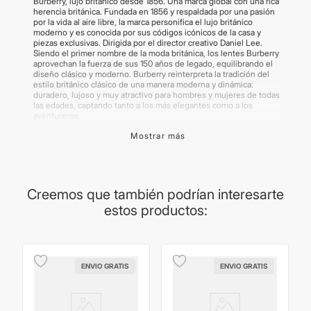
Burberry, lujo británico desde 1856. Una marca global con una rica
herencia británica. Fundada en 1856 y respaldada por una pasión
por la vida al aire libre, la marca personifica el lujo británico
moderno y es conocida por sus códigos icónicos de la casa y
piezas exclusivas. Dirigida por el director creativo Daniel Lee.
Siendo el primer nombre de la moda británica, los lentes Burberry
aprovechan la fuerza de sus 150 años de legado, equilibrando el
diseño clásico y moderno. Burberry reinterpreta la tradición del
estilo británico clásico de una manera moderna y dinámica:
duradero, lujoso y muy atractivo para hombres y mujeres de todas
las edades, captando tanto a los más elegantes como a los
aventureros.
Mostrar más
Forma: Pilot
Material del marco: Injected
Material de los cristales: Polyamide Bio
Color del marco: Matte Grey
Color de los cristales: Grey
Calibre: 28
Creemos que también podrían interesarte
Puente: -mm
estos productos:
Polarizado: No
Fotocromático: No
Importante:
Los productos de lentes poseen garantía de cada
marca. La procedencia del lente puede variar según la producción
del proveedor. Las medidas son brindadas por el proveedor y son
ENVIO GRATIS
ENVIO GRATIS
aproximadas. Las imágenes publicadas son meramente
ilustrativas. Los productos pueden renovar su packaging.